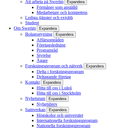
Att arbeta på Swerim
Expandera
Förmåner som anställd
Medarbetare och kompetens
Lediga tjänster och exjobb
Student
Om Swerim
Expandera
Bolagsstyrning
Expandera
Affärsområden
Företagsledning
Programråd
Styrelse
Ägare
Forskningsprogram och nätverk
Expandera
Delta i forskningsprogram
Deltagande företag
Kontakt
Expandera
Hitta till oss i Luleå
Hitta till oss i Stockholm
Nyhetsrum
Expandera
Nyhetsbrev
Samverkan
Expandera
Högskolor och universitet
Internationella forskningsprogram
Nationella forskningsprogram