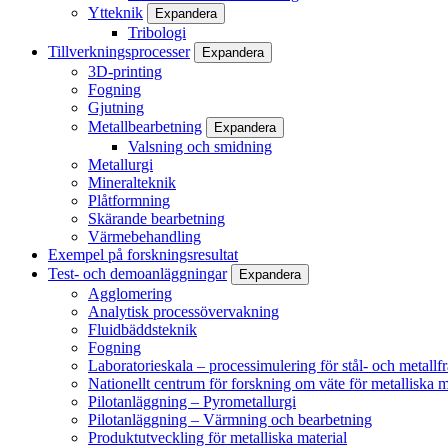
Ytteknik
Expandera
Tribologi
Tillverkningsprocesser
Expandera
3D-printing
Fogning
Gjutning
Metallbearbetning
Expandera
Valsning och smidning
Metallurgi
Mineralteknik
Plåtformning
Skärande bearbetning
Värmebehandling
Exempel på forskningsresultat
Test- och demoanläggningar
Expandera
Agglomering
Analytisk processövervakning
Fluidbäddsteknik
Fogning
Laboratorieskala – processimulering för stål- och metallf
Nationellt centrum för forskning om väte för metalliska m
Pilotanläggning – Pyrometallurgi
Pilotanläggning – Värmning och bearbetning
Produktutveckling för metalliska material