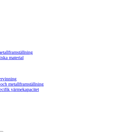
etallframställning
iska material
ervinning
- och metallframställning
ecifik värmekapacitet