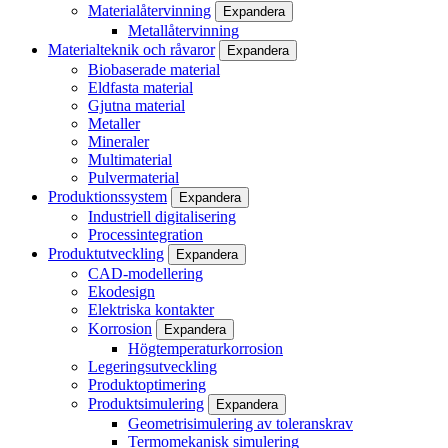
Materialåtervinning
Expandera
Metallåtervinning
Materialteknik och råvaror
Expandera
Biobaserade material
Eldfasta material
Gjutna material
Metaller
Mineraler
Multimaterial
Pulvermaterial
Produktionssystem
Expandera
Industriell digitalisering
Processintegration
Produktutveckling
Expandera
CAD-modellering
Ekodesign
Elektriska kontakter
Korrosion
Expandera
Högtemperaturkorrosion
Legeringsutveckling
Produktoptimering
Produktsimulering
Expandera
Geometrisimulering av toleranskrav
Termomekanisk simulering