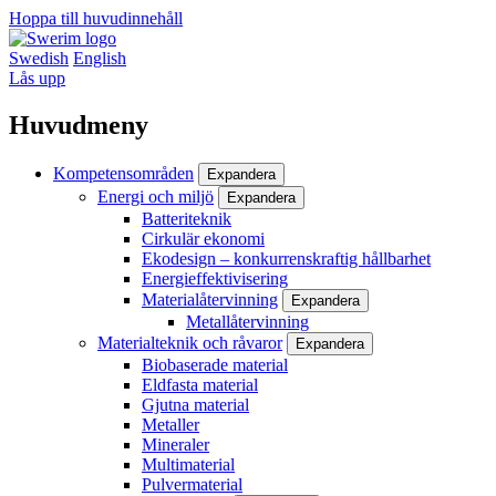
Hoppa till huvudinnehåll
Swedish
English
Lås upp
Huvudmeny
Kompetensområden
Expandera
Energi och miljö
Expandera
Batteriteknik
Cirkulär ekonomi
Ekodesign – konkurrenskraftig hållbarhet
Energieffektivisering
Materialåtervinning
Expandera
Metallåtervinning
Materialteknik och råvaror
Expandera
Biobaserade material
Eldfasta material
Gjutna material
Metaller
Mineraler
Multimaterial
Pulvermaterial