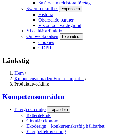
Små och medelstora företag
Swerim i korthet
Expandera
Historia
Oberoende partner
Vision och värdegrund
Visselblåsarfunktion
Om webbplatsen
Expandera
Cookies
GDPR
Länkstig
Hem
/
Kompetensområden För Tillämpad...
/
Produktutveckling
Kompetensområden
Energi och miljö
Expandera
Batteriteknik
Cirkulär ekonomi
Ekodesign – konkurrenskraftig hållbarhet
Energieffektivisering