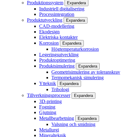
Produktionssystem
Expandera
Industriell digitalisering
Processintegration
Produktutveckling
Expandera
CAD-modellering
Ekodesign
Elektriska kontakter
Korrosion
Expandera
Högtemperaturkorrosion
Legeringsutveckling
Produktoptimering
Produktsimulering
Expandera
Geometrisimulering av toleranskrav
Termomekanisk simulering
Ytteknik
Expandera
Tribologi
Tillverkningsprocesser
Expandera
3D-printing
Fogning
Gjutning
Metallbearbetning
Expandera
Valsning och smidning
Metallurgi
Mineralteknik