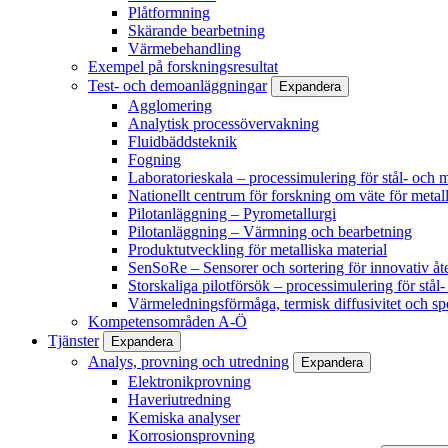
Plåtformning
Skärande bearbetning
Värmebehandling
Exempel på forskningsresultat
Test- och demoanläggningar
Expandera
Agglomering
Analytisk processövervakning
Fluidbäddsteknik
Fogning
Laboratorieskala – processimulering för stål- och m
Nationellt centrum för forskning om väte för metall
Pilotanläggning – Pyrometallurgi
Pilotanläggning – Värmning och bearbetning
Produktutveckling för metalliska material
SenSoRe – Sensorer och sortering för innovativ åt
Storskaliga pilotförsök – processimulering för stål
Värmeledningsförmåga, termisk diffusivitet och sp
Kompetensområden A-Ö
Tjänster
Expandera
Analys, provning och utredning
Expandera
Elektronikprovning
Haveriutredning
Kemiska analyser
Korrosionsprovning