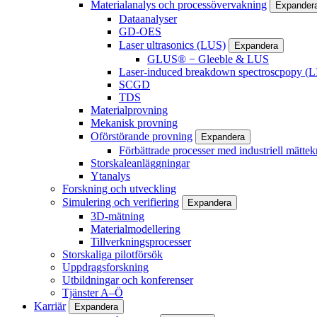
Materialanalys och processövervakning
Expander
Dataanalyser
GD-OES
Laser ultrasonics (LUS)
Expandera
GLUS® − Gleeble & LUS
Laser-induced breakdown spectroscpopy (L
SCGD
TDS
Materialprovning
Mekanisk provning
Oförstörande provning
Expandera
Förbättrade processer med industriell mättek
Storskaleanläggningar
Ytanalys
Forskning och utveckling
Simulering och verifiering
Expandera
3D-mätning
Materialmodellering
Tillverkningsprocesser
Storskaliga pilotförsök
Uppdragsforskning
Utbildningar och konferenser
Tjänster A–Ö
Karriär
Expandera