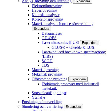
Analys, provning och utredning
Expandera
Elektronikprovning
Haveriutredning
Kemiska analyser
Korrosionsprovning
Materialanalys och processövervakning
Expandera
Dataanalyser
GD-OES
Laser ultrasonics (LUS)
Expandera
GLUS® − Gleeble & LUS
Laser-induced breakdown spectroscpopy
(LIBS)
SCGD
TDS
Materialprovning
Mekanisk provning
Oförstörande provning
Expandera
Förbättrade processer med industriell
mätteknik
Storskaleanläggningar
Ytanalys
Forskning och utveckling
Simulering och verifiering
Expandera