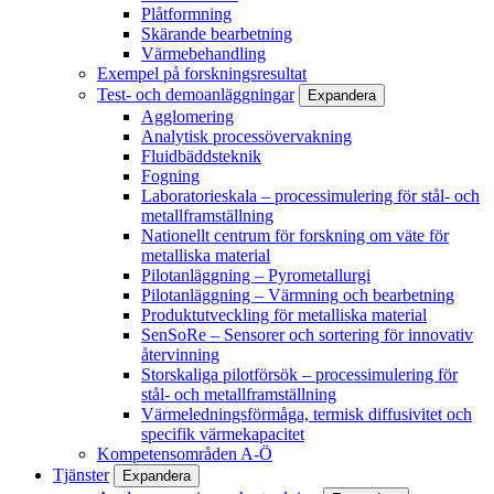
Plåtformning
Skärande bearbetning
Värmebehandling
Exempel på forskningsresultat
Test- och demoanläggningar
Expandera
Agglomering
Analytisk processövervakning
Fluidbäddsteknik
Fogning
Laboratorieskala – processimulering för stål- och
metallframställning
Nationellt centrum för forskning om väte för
metalliska material
Pilotanläggning – Pyrometallurgi
Pilotanläggning – Värmning och bearbetning
Produktutveckling för metalliska material
SenSoRe – Sensorer och sortering för innovativ
återvinning
Storskaliga pilotförsök – processimulering för
stål- och metallframställning
Värmeledningsförmåga, termisk diffusivitet och
specifik värmekapacitet
Kompetensområden A-Ö
Tjänster
Expandera