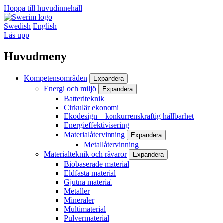
Hoppa till huvudinnehåll
Swedish
English
Lås upp
Huvudmeny
Kompetensområden
Expandera
Energi och miljö
Expandera
Batteriteknik
Cirkulär ekonomi
Ekodesign – konkurrenskraftig hållbarhet
Energieffektivisering
Materialåtervinning
Expandera
Metallåtervinning
Materialteknik och råvaror
Expandera
Biobaserade material
Eldfasta material
Gjutna material
Metaller
Mineraler
Multimaterial
Pulvermaterial