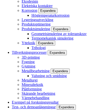
Ekodesign
Elektriska kontakter
Korrosion
Expandera
Högtemperaturkorrosion
Legeringsutveckling
Produktoptimering
Produktsimulering
Expandera
Geometrisimulering av toleranskrav
Termomekanisk simulering
Ytteknik
Expandera
Tribologi
Tillverkningsprocesser
Expandera
3D-printing
Fogning
Gjutning
Metallbearbetning
Expandera
Valsning och smidning
Metallurgi
Mineralteknik
Plåtformning
Skärande bearbetning
Värmebehandling
Exempel på forskningsresultat
Test- och demoanläggningar
Expandera