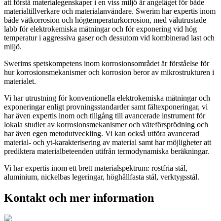
att förstå materialegenskaper i en viss miljö är angeläget för både
materialtillverkare och materialanvändare. Swerim har expertis inom
både våtkorrosion och högtemperaturkorrosion, med välutrustade
labb för elektrokemiska mätningar och för exponering vid hög
temperatur i aggressiva gaser och dessutom vid kombinerad last och
miljö.
Swerims spetskompetens inom korrosionsområdet är förståelse för
hur korrosionsmekanismer och korrosion beror av mikrostrukturen i
materialet.
Vi har utrustning för konventionella elektrokemiska mätningar och
exponeringar enligt provningsstandarder samt fältexponeringar, vi
har även expertis inom och tillgång till avancerade instrument för
lokala studier av korrosionsmekanismer och väteförsprödning och
har även egen metodutveckling. Vi kan också utföra avancerad
material- och yt-karakterisering av material samt har möjligheter att
prediktera materialbeteenden utifrån termodynamiska beräkningar.
Vi har expertis inom ett brett materialspektrum: rostfria stål,
aluminium, nickelbas legeringar, höghållfasta stål, verktygsstål.
Kontakt och mer information