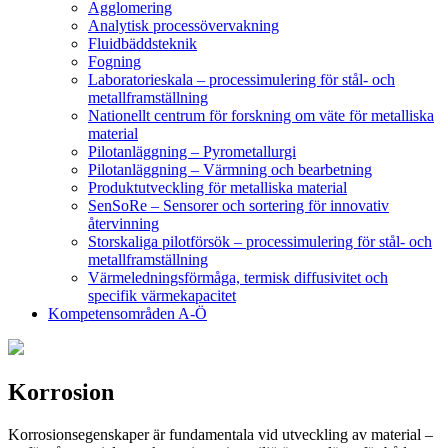
Agglomering
Analytisk processövervakning
Fluidbäddsteknik
Fogning
Laboratorieskala – processimulering för stål- och
metallframställning
Nationellt centrum för forskning om väte för metalliska
material
Pilotanläggning – Pyrometallurgi
Pilotanläggning – Värmning och bearbetning
Produktutveckling för metalliska material
SenSoRe – Sensorer och sortering för innovativ
återvinning
Storskaliga pilotförsök – processimulering för stål- och
metallframställning
Värmeledningsförmåga, termisk diffusivitet och
specifik värmekapacitet
Kompetensområden A-Ö
Korrosion
Korrosionsegenskaper är fundamentala vid utveckling av material –