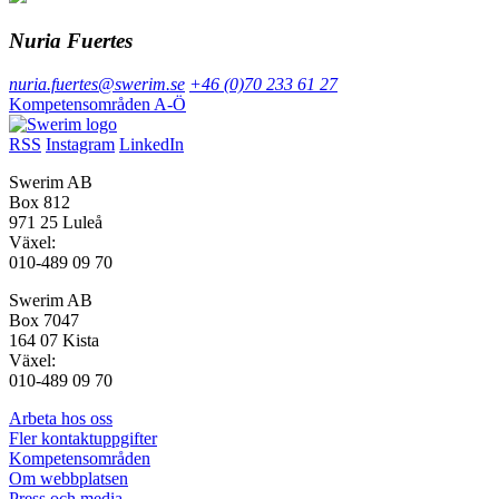
Nuria Fuertes
nuria.fuertes@swerim.se
+46 (0)70 233 61 27
Kompetensområden A-Ö
RSS
Instagram
LinkedIn
Swerim AB
Box 812
971 25 Luleå
Växel:
010-489 09 70
Swerim AB
Box 7047
164 07 Kista
Växel:
010-489 09 70
Arbeta hos oss
Fler kontaktuppgifter
Kompetensområden
Om webbplatsen
Press och media