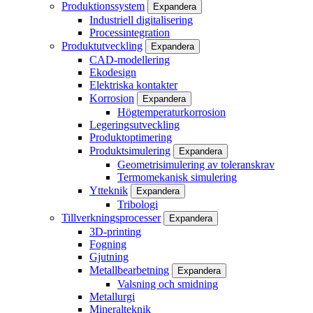
Produktionssystem
Expandera
Industriell digitalisering
Processintegration
Produktutveckling
Expandera
CAD-modellering
Ekodesign
Elektriska kontakter
Korrosion
Expandera
Högtemperaturkorrosion
Legeringsutveckling
Produktoptimering
Produktsimulering
Expandera
Geometrisimulering av toleranskrav
Termomekanisk simulering
Ytteknik
Expandera
Tribologi
Tillverkningsprocesser
Expandera
3D-printing
Fogning
Gjutning
Metallbearbetning
Expandera
Valsning och smidning
Metallurgi
Mineralteknik