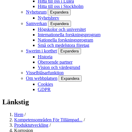
Hitta till oss i Luleå
Hitta till oss i Stockholm
Nyhetsrum
Expandera
Nyhetsbrev
Samverkan
Expandera
Högskolor och universitet
Internationella forskningsprogram
Nationella forskningsprogram
Små och medelstora företag
Swerim i korthet
Expandera
Historia
Oberoende partner
Vision och värdegrund
Visselblåsarfunktion
Om webbplatsen
Expandera
Cookies
GDPR
Länkstig
Hem
/
Kompetensområden För Tillämpad...
/
Produktutveckling
/
Korrosion