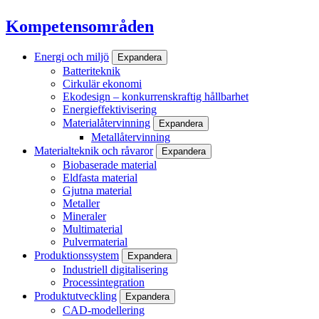
Kompetensområden
Energi och miljö
Expandera
Batteriteknik
Cirkulär ekonomi
Ekodesign – konkurrenskraftig hållbarhet
Energieffektivisering
Materialåtervinning
Expandera
Metallåtervinning
Materialteknik och råvaror
Expandera
Biobaserade material
Eldfasta material
Gjutna material
Metaller
Mineraler
Multimaterial
Pulvermaterial
Produktionssystem
Expandera
Industriell digitalisering
Processintegration
Produktutveckling
Expandera
CAD-modellering