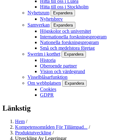
Hitta till oss i Luleå
Hitta till oss i Stockholm
Nyhetsrum
Expandera
Nyhetsbrev
Samverkan
Expandera
Högskolor och universitet
Internationella forskningsprogram
Nationella forskningsprogram
Små och medelstora företag
Swerim i korthet
Expandera
Historia
Oberoende partner
Vision och värdegrund
Visselblåsarfunktion
Om webbplatsen
Expandera
Cookies
GDPR
Länkstig
Hem
/
Kompetensområden För Tillämpad...
/
Produktutveckling
/
Utveckling Av Legeringar