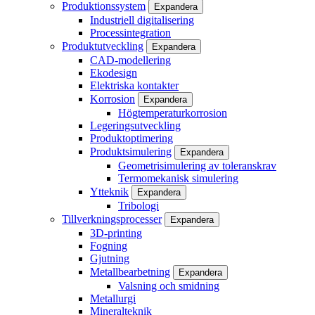
Produktionssystem
Expandera
Industriell digitalisering
Processintegration
Produktutveckling
Expandera
CAD-modellering
Ekodesign
Elektriska kontakter
Korrosion
Expandera
Högtemperaturkorrosion
Legeringsutveckling
Produktoptimering
Produktsimulering
Expandera
Geometrisimulering av toleranskrav
Termomekanisk simulering
Ytteknik
Expandera
Tribologi
Tillverkningsprocesser
Expandera
3D-printing
Fogning
Gjutning
Metallbearbetning
Expandera
Valsning och smidning
Metallurgi
Mineralteknik