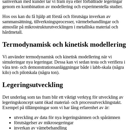
samverkan med kunder tar vi fram nya eller förbättrade legeringar
genom en kombination av modellering och experimentella studier.
Hos oss kan du få hjälp att förstå och förutsäga inverkan av
sammansättning, tillverkningsprocesser, värmebehandlingar och
atmosfär på mikrostrukturutvecklingen i metalliska material och
hårdmetall.
Termodynamisk och kinetisk modellering
Vi använder termodynamisk och kinetisk modellering när vi
simuleringar nya legeringar. Dessa kan vi sedan testa och verifiera i
våra test- och demonstrationsanläggningar både i labb-skala (några
kilo) och pilotskala (några ton).
Legeringsutveckling
Det underlag som tas fram blir ett viktigt verktyg för utveckling av
legeringskoncept samt ökad material- och processutvecklingstakt.
Exempel på tillämpningar som vi har lång erfarenhet av är:
utveckling av data för nya legeringsämnen och spårämnen
förutsägelser av mikrosegeringar
inverkan av vämebehandling