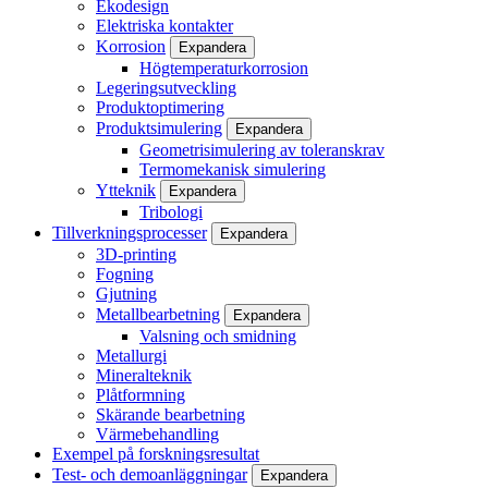
Ekodesign
Elektriska kontakter
Korrosion
Expandera
Högtemperaturkorrosion
Legeringsutveckling
Produktoptimering
Produktsimulering
Expandera
Geometrisimulering av toleranskrav
Termomekanisk simulering
Ytteknik
Expandera
Tribologi
Tillverkningsprocesser
Expandera
3D-printing
Fogning
Gjutning
Metallbearbetning
Expandera
Valsning och smidning
Metallurgi
Mineralteknik
Plåtformning
Skärande bearbetning
Värmebehandling
Exempel på forskningsresultat
Test- och demoanläggningar
Expandera