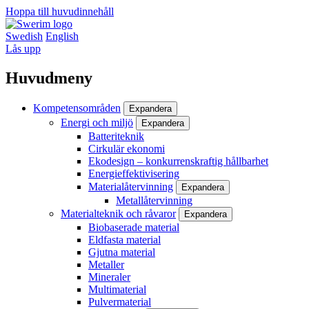
Hoppa till huvudinnehåll
Swedish
English
Lås upp
Huvudmeny
Kompetensområden
Expandera
Energi och miljö
Expandera
Batteriteknik
Cirkulär ekonomi
Ekodesign – konkurrenskraftig hållbarhet
Energieffektivisering
Materialåtervinning
Expandera
Metallåtervinning
Materialteknik och råvaror
Expandera
Biobaserade material
Eldfasta material
Gjutna material
Metaller
Mineraler
Multimaterial
Pulvermaterial