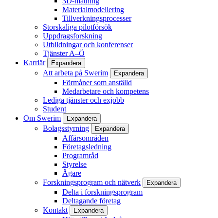
3D-mätning
Materialmodellering
Tillverkningsprocesser
Storskaliga pilotförsök
Uppdragsforskning
Utbildningar och konferenser
Tjänster A–Ö
Karriär
Expandera
Att arbeta på Swerim
Expandera
Förmåner som anställd
Medarbetare och kompetens
Lediga tjänster och exjobb
Student
Om Swerim
Expandera
Bolagsstyrning
Expandera
Affärsområden
Företagsledning
Programråd
Styrelse
Ägare
Forskningsprogram och nätverk
Expandera
Delta i forskningsprogram
Deltagande företag
Kontakt
Expandera