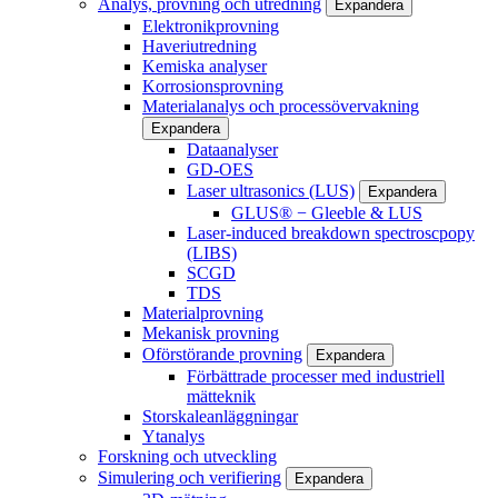
Analys, provning och utredning
Expandera
Elektronikprovning
Haveriutredning
Kemiska analyser
Korrosionsprovning
Materialanalys och processövervakning
Expandera
Dataanalyser
GD-OES
Laser ultrasonics (LUS)
Expandera
GLUS® − Gleeble & LUS
Laser-induced breakdown spectroscpopy
(LIBS)
SCGD
TDS
Materialprovning
Mekanisk provning
Oförstörande provning
Expandera
Förbättrade processer med industriell
mätteknik
Storskaleanläggningar
Ytanalys
Forskning och utveckling
Simulering och verifiering
Expandera