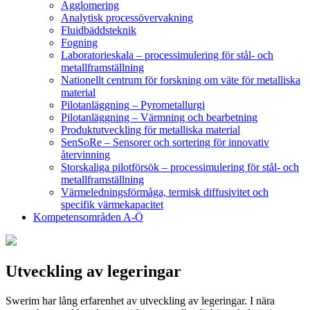
Agglomering
Analytisk processövervakning
Fluidbäddsteknik
Fogning
Laboratorieskala – processimulering för stål- och
metallframställning
Nationellt centrum för forskning om väte för metalliska
material
Pilotanläggning – Pyrometallurgi
Pilotanläggning – Värmning och bearbetning
Produktutveckling för metalliska material
SenSoRe – Sensorer och sortering för innovativ
återvinning
Storskaliga pilotförsök – processimulering för stål- och
metallframställning
Värmeledningsförmåga, termisk diffusivitet och
specifik värmekapacitet
Kompetensområden A-Ö
Utveckling av legeringar
Swerim har lång erfarenhet av utveckling av legeringar. I nära