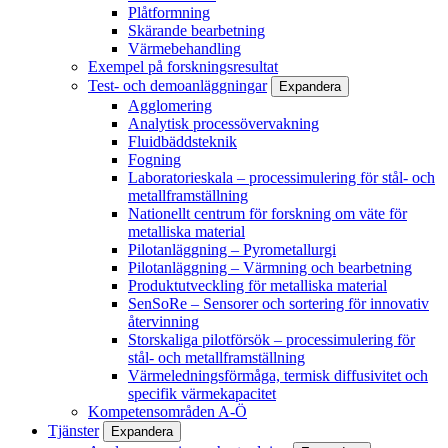
Plåtformning
Skärande bearbetning
Värmebehandling
Exempel på forskningsresultat
Test- och demoanläggningar
Expandera
Agglomering
Analytisk processövervakning
Fluidbäddsteknik
Fogning
Laboratorieskala – processimulering för stål- och
metallframställning
Nationellt centrum för forskning om väte för
metalliska material
Pilotanläggning – Pyrometallurgi
Pilotanläggning – Värmning och bearbetning
Produktutveckling för metalliska material
SenSoRe – Sensorer och sortering för innovativ
återvinning
Storskaliga pilotförsök – processimulering för
stål- och metallframställning
Värmeledningsförmåga, termisk diffusivitet och
specifik värmekapacitet
Kompetensområden A-Ö
Tjänster
Expandera