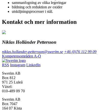
sammanfogning av olika legeringar
bildning och reduktion av oxider
utskiljningsprocesser i stål.
Kontakt och mer information
Niklas Holländer Pettersson
niklas.hollander-pettersson@swerim.se
+46 (0)76 112 99 09
Kompetensområden A-Ö
RSS
Instagram
LinkedIn
Swerim AB
Box 812
971 25 Luleå
Växel:
010-489 09 70
Swerim AB
Box 7047
164 07 Kista