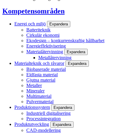
Kompetensområden
Energi och miljö
Expandera
Batteriteknik
Cirkulär ekonomi
Ekodesign – konkurrenskraftig hållbarhet
Energieffektivisering
Materialåtervinning
Expandera
Metallåtervinning
Materialteknik och råvaror
Expandera
Biobaserade material
Eldfasta material
Gjutna material
Metaller
Mineraler
Multimaterial
Pulvermaterial
Produktionssystem
Expandera
Industriell digitalisering
Processintegration
Produktutveckling
Expandera
CAD-modellering