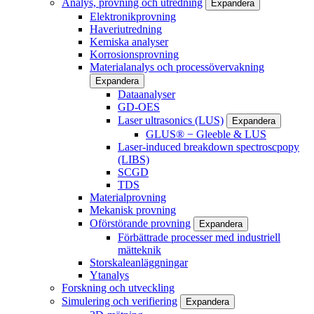
Analys, provning och utredning
Expandera
Elektronikprovning
Haveriutredning
Kemiska analyser
Korrosionsprovning
Materialanalys och processövervakning
Expandera
Dataanalyser
GD-OES
Laser ultrasonics (LUS)
Expandera
GLUS® − Gleeble & LUS
Laser-induced breakdown spectroscpopy
(LIBS)
SCGD
TDS
Materialprovning
Mekanisk provning
Oförstörande provning
Expandera
Förbättrade processer med industriell
mätteknik
Storskaleanläggningar
Ytanalys
Forskning och utveckling
Simulering och verifiering
Expandera