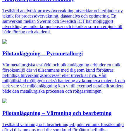
Testbädd analytisk processövervakning utvecklar och erbjuder ny
teknik för processövervakning, dataanalys och optimering. En
samverkan mellan Swerim och Swedish ICT har möjliggjort
utveckling av unika kompetenser och tekniker som nu erbjuds till
både företag och akademi.
Pilotanläggning – Pyrometallurgi
Vår metallurgiska testbädd och pilotanläggning erbjuder en unik
försöksmiljö där vi tillsammans med dig som kund förbättrar
befintliga tillverkningsprocesser eller utvecklar nya. Vårt
miljötillstånd möjliggör också hantering av komplexa material, och
tack vare vår miljöanläggning kan vi till exempel parallellt studera
både den metallurgiska processen och rökgasreningen.
Pilotanläggning – Värmning och bearbetning
Testbädd värmning och bearbetning erbjuder en unik försöksmiljö
där vi tillsammans med dig som kund förbättrar befintliga