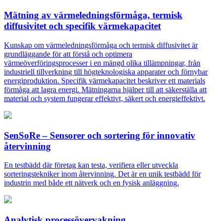
Mätning av värmeledningsförmåga, termisk
diffusivitet och specifik värmekapacitet
Kunskap om värmeledningsförmåga och termisk diffusivitet är
grundläggande för att förstå och optimera
värmeöverföringsprocesser i en mängd olika tillämpningar, från
industriell tillverkning till högteknologiska apparater och förnybar
energiproduktion. Specifik värmekapacitet beskriver ett materials
förmåga att lagra energi. Mätningarna hjälper till att säkerställa att
material och system fungerar effektivt, säkert och energieffektivt.
SenSoRe – Sensorer och sortering för innovativ
återvinning
En testbädd där företag kan testa, verifiera eller utveckla
sorteringstekniker inom återvinning. Det är en unik testbädd för
industrin med både ett nätverk och en fysisk anläggning.
Analytisk processövervakning