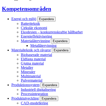
Kompetensområden
Energi och miljö
Expandera
Batteriteknik
Cirkulär ekonomi
Ekodesign – konkurrenskraftig hållbarhet
Energieffektivisering
Materialåtervinning
Expandera
Metallåtervinning
Materialteknik och råvaror
Expandera
Biobaserade material
Eldfasta material
Gjutna material
Metaller
Mineraler
Multimaterial
Pulvermaterial
Produktionssystem
Expandera
Industriell digitalisering
Processintegration
Produktutveckling
Expandera
CAD-modellering