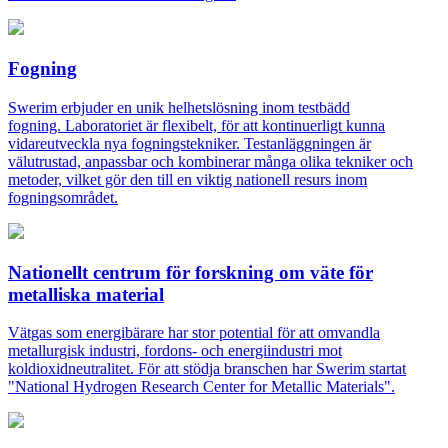
Fogning
Swerim erbjuder en unik helhetslösning inom testbädd
fogning. Laboratoriet är flexibelt, för att kontinuerligt kunna
vidareutveckla nya fogningstekniker. Testanläggningen är
välutrustad, anpassbar och kombinerar många olika tekniker och
metoder, vilket gör den till en viktig nationell resurs inom
fogningsområdet.
Nationellt centrum för forskning om väte för
metalliska material
Vätgas som energibärare har stor potential för att omvandla
metallurgisk industri, fordons- och energiindustri mot
koldioxidneutralitet. För att stödja branschen har Swerim startat
"National Hydrogen Research Center for Metallic Materials".