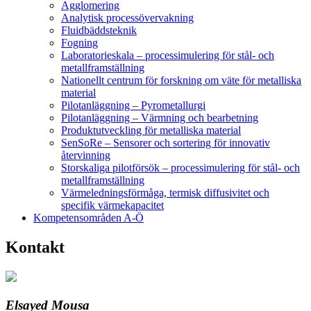
Agglomering
Analytisk processövervakning
Fluidbäddsteknik
Fogning
Laboratorieskala – processimulering för stål- och
metallframställning
Nationellt centrum för forskning om väte för metalliska
material
Pilotanläggning – Pyrometallurgi
Pilotanläggning – Värmning och bearbetning
Produktutveckling för metalliska material
SenSoRe – Sensorer och sortering för innovativ
återvinning
Storskaliga pilotförsök – processimulering för stål- och
metallframställning
Värmeledningsförmåga, termisk diffusivitet och
specifik värmekapacitet
Kompetensområden A-Ö
Kontakt
Elsayed Mousa