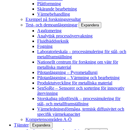
Plåtformning
Skärande bearbetning
Värmebehandling
Exempel på forskningsresultat
Test- och demoanläggningar
Expandera
Agglomering
Analytisk processövervakning
Fluidbäddsteknik
Fogning
Laboratorieskala – processimulering för stål- och
metallframställning
Nationellt centrum för forskning om väte för
metalliska material
Pilotanläggning – Pyrometallurgi
Pilotanläggning – Värmning och bearbetning
Produktutveckling för metalliska material
SenSoRe – Sensorer och sortering för innovativ
återvinning
Storskaliga pilotförsök – processimulering för
stål- och metallframställning
Värmeledningsförmåga, termisk diffusivitet och
specifik värmekapacitet
Kompetensområden A-Ö
Tjänster
Expandera