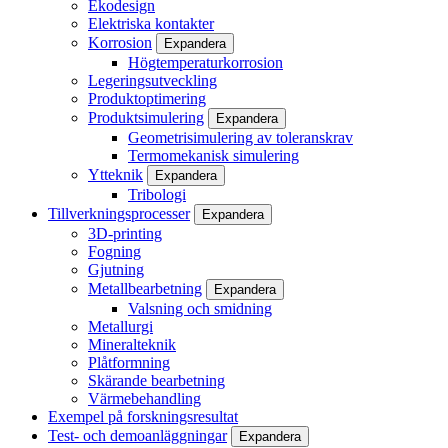
Ekodesign
Elektriska kontakter
Korrosion
Expandera
Högtemperaturkorrosion
Legeringsutveckling
Produktoptimering
Produktsimulering
Expandera
Geometrisimulering av toleranskrav
Termomekanisk simulering
Ytteknik
Expandera
Tribologi
Tillverkningsprocesser
Expandera
3D-printing
Fogning
Gjutning
Metallbearbetning
Expandera
Valsning och smidning
Metallurgi
Mineralteknik
Plåtformning
Skärande bearbetning
Värmebehandling
Exempel på forskningsresultat
Test- och demoanläggningar
Expandera