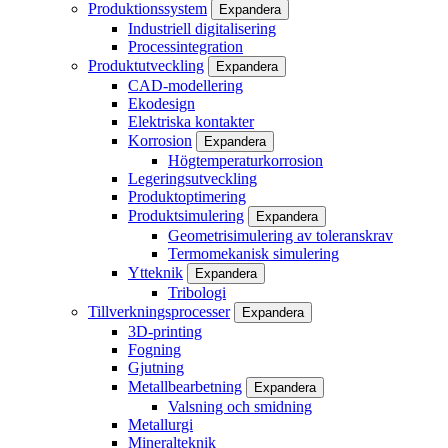
Produktionssystem
Expandera
Industriell digitalisering
Processintegration
Produktutveckling
Expandera
CAD-modellering
Ekodesign
Elektriska kontakter
Korrosion
Expandera
Högtemperaturkorrosion
Legeringsutveckling
Produktoptimering
Produktsimulering
Expandera
Geometrisimulering av toleranskrav
Termomekanisk simulering
Ytteknik
Expandera
Tribologi
Tillverkningsprocesser
Expandera
3D-printing
Fogning
Gjutning
Metallbearbetning
Expandera
Valsning och smidning
Metallurgi
Mineralteknik