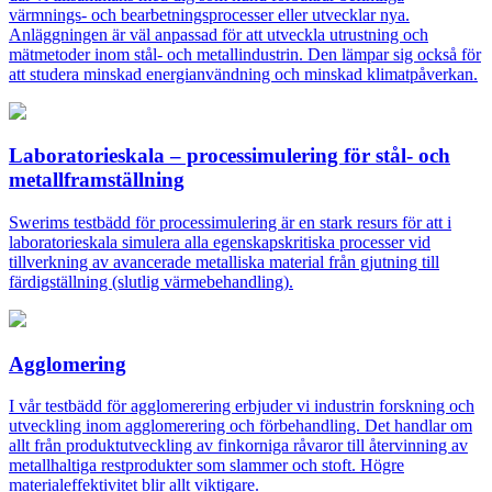
värmnings- och bearbetningsprocesser eller utvecklar nya.
Anläggningen är väl anpassad för att utveckla utrustning och
mätmetoder inom stål- och metallindustrin. Den lämpar sig också för
att studera minskad energianvändning och minskad klimatpåverkan.
Laboratorieskala – processimulering för stål- och
metallframställning
Swerims testbädd för processimulering är en stark resurs för att i
laboratorieskala simulera alla egenskapskritiska processer vid
tillverkning av avancerade metalliska material från gjutning till
färdigställning (slutlig värmebehandling).
Agglomering
I vår testbädd för agglomerering erbjuder vi industrin forskning och
utveckling inom agglomerering och förbehandling. Det handlar om
allt från produktutveckling av finkorniga råvaror till återvinning av
metallhaltiga restprodukter som slammer och stoft. Högre
materialeffektivitet blir allt viktigare.