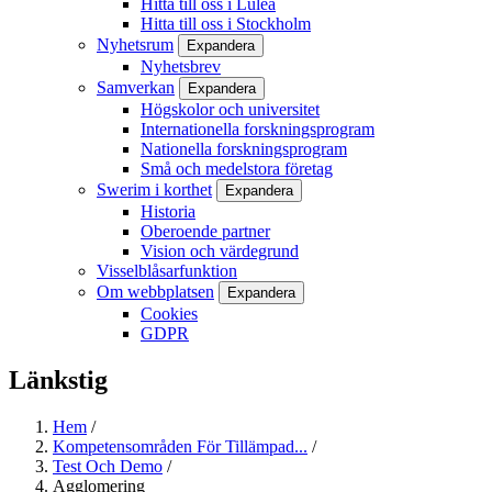
Hitta till oss i Luleå
Hitta till oss i Stockholm
Nyhetsrum
Expandera
Nyhetsbrev
Samverkan
Expandera
Högskolor och universitet
Internationella forskningsprogram
Nationella forskningsprogram
Små och medelstora företag
Swerim i korthet
Expandera
Historia
Oberoende partner
Vision och värdegrund
Visselblåsarfunktion
Om webbplatsen
Expandera
Cookies
GDPR
Länkstig
Hem
/
Kompetensområden För Tillämpad...
/
Test Och Demo
/
Agglomering