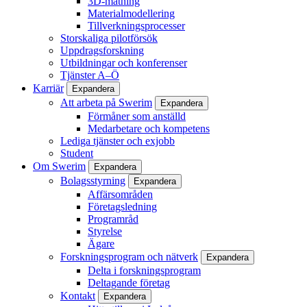
3D-mätning
Materialmodellering
Tillverkningsprocesser
Storskaliga pilotförsök
Uppdragsforskning
Utbildningar och konferenser
Tjänster A–Ö
Karriär
Expandera
Att arbeta på Swerim
Expandera
Förmåner som anställd
Medarbetare och kompetens
Lediga tjänster och exjobb
Student
Om Swerim
Expandera
Bolagsstyrning
Expandera
Affärsområden
Företagsledning
Programråd
Styrelse
Ägare
Forskningsprogram och nätverk
Expandera
Delta i forskningsprogram
Deltagande företag
Kontakt
Expandera