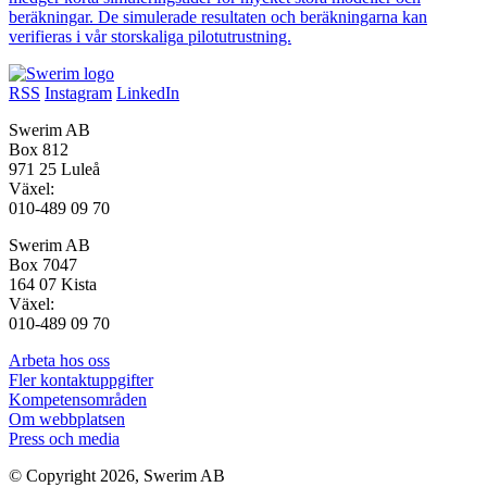
beräkningar. De simulerade resultaten och beräkningarna kan
verifieras i vår storskaliga pilotutrustning.
RSS
Instagram
LinkedIn
Swerim AB
Box 812
971 25 Luleå
Växel:
010-489 09 70
Swerim AB
Box 7047
164 07 Kista
Växel:
010-489 09 70
Arbeta hos oss
Fler kontaktuppgifter
Kompetensområden
Om webbplatsen
Press och media
© Copyright 2026, Swerim AB