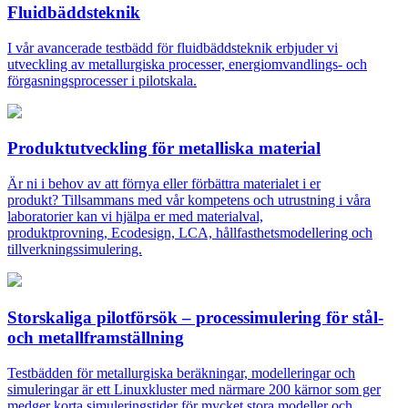
Fluidbäddsteknik
I vår avancerade testbädd för fluidbäddsteknik erbjuder vi
utveckling av metallurgiska processer, energiomvandlings- och
förgasningsprocesser i pilotskala.
Produktutveckling för metalliska material
Är ni i behov av att förnya eller förbättra materialet i er
produkt? Tillsammans med vår kompetens och utrustning i våra
laboratorier kan vi hjälpa er med materialval,
produktprovning, Ecodesign, LCA, hållfasthetsmodellering och
tillverkningssimulering.
Storskaliga pilotförsök – processimulering för stål-
och metallframställning
Testbädden för metallurgiska beräkningar, modelleringar och
simuleringar är ett Linuxkluster med närmare 200 kärnor som ger
medger korta simuleringstider för mycket stora modeller och