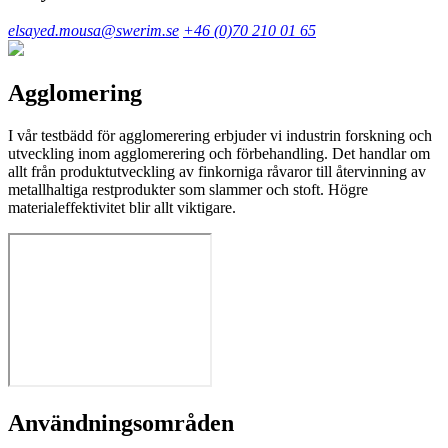
elsayed.mousa@swerim.se
+46 (0)70 210 01 65
Agglomering
I vår testbädd för agglomerering erbjuder vi industrin forskning och
utveckling inom agglomerering och förbehandling. Det handlar om
allt från produktutveckling av finkorniga råvaror till återvinning av
metallhaltiga restprodukter som slammer och stoft. Högre
materialeffektivitet blir allt viktigare.
Användningsområden