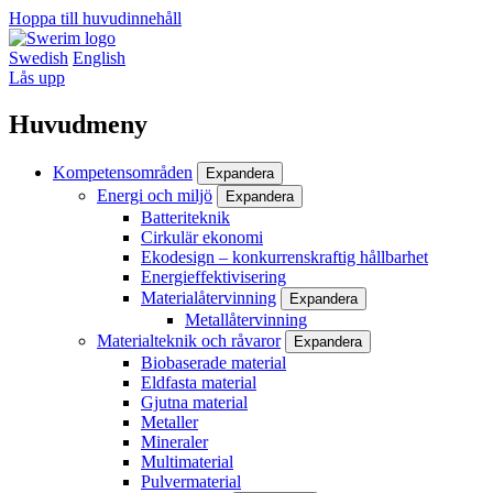
Hoppa till huvudinnehåll
Swedish
English
Lås upp
Huvudmeny
Kompetensområden
Expandera
Energi och miljö
Expandera
Batteriteknik
Cirkulär ekonomi
Ekodesign – konkurrenskraftig hållbarhet
Energieffektivisering
Materialåtervinning
Expandera
Metallåtervinning
Materialteknik och råvaror
Expandera
Biobaserade material
Eldfasta material
Gjutna material
Metaller
Mineraler
Multimaterial
Pulvermaterial