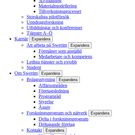
3D-mätning
Materialmodellering
Tillverkningsprocesser
Storskaliga pilotförsök
Uppdragsforskning
Utbildningar och konferenser
Tjänster A–Ö
Karriär
Expandera
Att arbeta på Swerim
Expandera
Förmåner som anställd
Medarbetare och kompetens
Lediga tjänster och exjobb
Student
Om Swerim
Expandera
Bolagsstyrning
Expandera
Affärsområden
Företagsledning
Programråd
Styrelse
Ägare
Forskningsprogram och nätverk
Expandera
Delta i forskningsprogram
Deltagande företag
Kontakt
Expandera