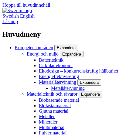
Hoppa till huvudinnehåll
Swedish
English
Lås upp
Huvudmeny
Kompetensområden
Expandera
Energi och miljö
Expandera
Batteriteknik
Cirkulär ekonomi
Ekodesign – konkurrenskraftig hållbarhet
Energieffektivisering
Materialåtervinning
Expandera
Metallåtervinning
Materialteknik och råvaror
Expandera
Biobaserade material
Eldfasta material
Gjutna material
Metaller
Mineraler
Multimaterial
Pulvermaterial