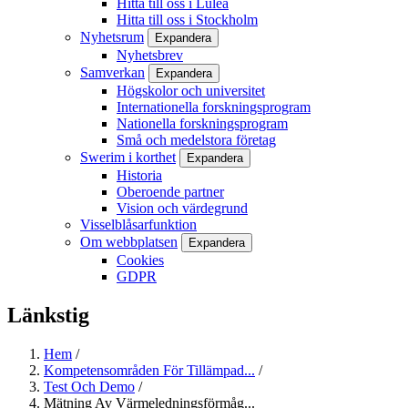
Hitta till oss i Luleå
Hitta till oss i Stockholm
Nyhetsrum
Expandera
Nyhetsbrev
Samverkan
Expandera
Högskolor och universitet
Internationella forskningsprogram
Nationella forskningsprogram
Små och medelstora företag
Swerim i korthet
Expandera
Historia
Oberoende partner
Vision och värdegrund
Visselblåsarfunktion
Om webbplatsen
Expandera
Cookies
GDPR
Länkstig
Hem
/
Kompetensområden För Tillämpad...
/
Test Och Demo
/
Mätning Av Värmeledningsförmåg...