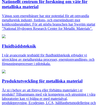
Nationellt centrum för forskning om väte för
metalliska material
Vätgas som energibärare har stor potential för att omvandla
metallurgisk industri, fordons- och energiindustri mot
koldioxidneutralitet. För att stödja branschen har Swerim startat
"National Hydrogen Research Center for Metallic Materials".
Fluidbäddsteknik
I vår avancerade testbädd för fluidbäddsteknik erbjuder vi
utveckling av metallurgiska processer, energiomvandlings- och
förgasningsprocesser i pilotskala.
Produktutveckling för metalliska material
Är ni i behov av att förnya eller förbättra materialet i er
produkt? Tillsammans med vår kompetens och utrustning i våra
laboratorier kan vi hjälpa er med materialval,
produktprovning, Ecodesign, LCA, hållfasthetsmodellering och