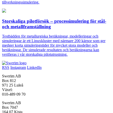
tillverkningssimulering.
Storskaliga pilotförsök – processimulering för stål-
och metallframställning
Testbädden för metallurgiska beräkningar, modelleringar och
simuleringar är ett Linuxkluster med närmare 200 kärnor som ger
medger korta simuleringstider för mycket stora modeller och
beräkningar. De simulerade resultaten och beräkningarna kan
verifieras i vår storskaliga pilotutrustning.
RSS
Instagram
LinkedIn
Swerim AB
Box 812
971 25 Luleå
Växel:
010-489 09 70
Swerim AB
Box 7047
164 07 Kista