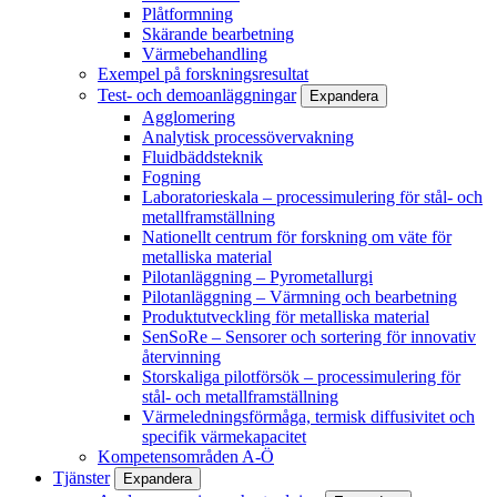
Plåtformning
Skärande bearbetning
Värmebehandling
Exempel på forskningsresultat
Test- och demoanläggningar
Expandera
Agglomering
Analytisk processövervakning
Fluidbäddsteknik
Fogning
Laboratorieskala – processimulering för stål- och
metallframställning
Nationellt centrum för forskning om väte för
metalliska material
Pilotanläggning – Pyrometallurgi
Pilotanläggning – Värmning och bearbetning
Produktutveckling för metalliska material
SenSoRe – Sensorer och sortering för innovativ
återvinning
Storskaliga pilotförsök – processimulering för
stål- och metallframställning
Värmeledningsförmåga, termisk diffusivitet och
specifik värmekapacitet
Kompetensområden A-Ö
Tjänster
Expandera