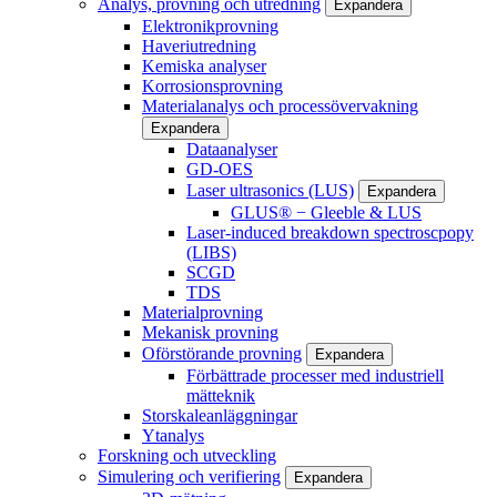
Analys, provning och utredning
Expandera
Elektronikprovning
Haveriutredning
Kemiska analyser
Korrosionsprovning
Materialanalys och processövervakning
Expandera
Dataanalyser
GD-OES
Laser ultrasonics (LUS)
Expandera
GLUS® − Gleeble & LUS
Laser-induced breakdown spectroscpopy
(LIBS)
SCGD
TDS
Materialprovning
Mekanisk provning
Oförstörande provning
Expandera
Förbättrade processer med industriell
mätteknik
Storskaleanläggningar
Ytanalys
Forskning och utveckling
Simulering och verifiering
Expandera