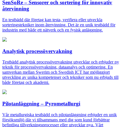
SenSoRe – Sensorer och sortering för innovativ
återvinning
En testbädd där företag kan testa, verifiera eller utveckla
sorteringstekniker inom återvinning. Det är en unik testbädd för
industrin med både ett nätverk och en fysisk anläggning.
Analytisk processövervakning
Testbädd analytisk processövervakning utvecklar och erbjuder ny
teknik för processövervakning, dataanalys och optimering. En
samverkan mellan Swerim och Swedish ICT har möjliggjort
utveckling av unika kompetenser och tekniker som nu erbjuds till
både företag och akademi.
Pilotanläggning – Pyrometallurgi
Vår metallurgiska testbädd och pilotanläggning erbjuder en unik
försöksmiljö där vi tillsammans med dig som kund förbättrar
befintliga tillverkningsprocesser eller utvecklar nya. Vårt