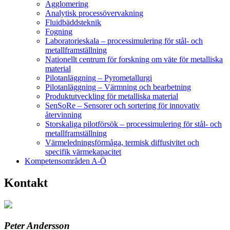
Agglomering
Analytisk processövervakning
Fluidbäddsteknik
Fogning
Laboratorieskala – processimulering för stål- och
metallframställning
Nationellt centrum för forskning om väte för metalliska
material
Pilotanläggning – Pyrometallurgi
Pilotanläggning – Värmning och bearbetning
Produktutveckling för metalliska material
SenSoRe – Sensorer och sortering för innovativ
återvinning
Storskaliga pilotförsök – processimulering för stål- och
metallframställning
Värmeledningsförmåga, termisk diffusivitet och
specifik värmekapacitet
Kompetensområden A-Ö
Kontakt
Peter Andersson