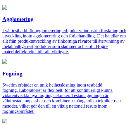
Agglomering
I vår testbädd för agglomerering erbjuder vi industrin forskning och
utveckling inom agglomerering och förbehandling. Det handlar om
allt från produktutveckling av finkorniga råvaror till återvinning av
metallhaltiga restprodukter som slammer och stoft. Högre
materialeffektivitet blir allt viktigare.
Fogning
Swerim erbjuder en unik helhetslösning inom testbädd
fogning. Laboratoriet är flexibelt, för att kontinuerligt kunna
vidareutveckla nya fogningstekniker. Testanläggningen är
välutrustad, anpassbar och kombinerar många olika tekniker och
metoder, vilket gör den till en viktig nationell resurs inom
fogningsområdet.