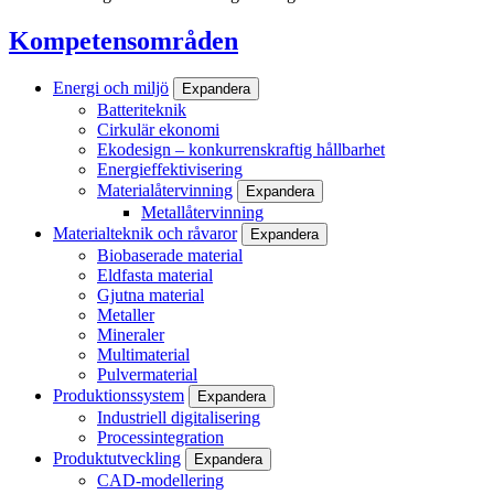
Kompetensområden
Energi och miljö
Expandera
Batteriteknik
Cirkulär ekonomi
Ekodesign – konkurrenskraftig hållbarhet
Energieffektivisering
Materialåtervinning
Expandera
Metallåtervinning
Materialteknik och råvaror
Expandera
Biobaserade material
Eldfasta material
Gjutna material
Metaller
Mineraler
Multimaterial
Pulvermaterial
Produktionssystem
Expandera
Industriell digitalisering
Processintegration
Produktutveckling
Expandera
CAD-modellering