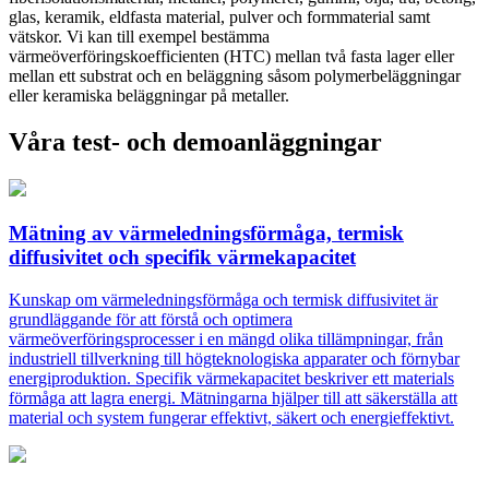
glas, keramik, eldfasta material, pulver och formmaterial samt
vätskor. Vi kan till exempel bestämma
värmeöverföringskoefficienten (HTC) mellan två fasta lager eller
mellan ett substrat och en beläggning såsom polymerbeläggningar
eller keramiska beläggningar på metaller.
Våra test- och demoanläggningar
Mätning av värmeledningsförmåga, termisk
diffusivitet och specifik värmekapacitet
Kunskap om värmeledningsförmåga och termisk diffusivitet är
grundläggande för att förstå och optimera
värmeöverföringsprocesser i en mängd olika tillämpningar, från
industriell tillverkning till högteknologiska apparater och förnybar
energiproduktion. Specifik värmekapacitet beskriver ett materials
förmåga att lagra energi. Mätningarna hjälper till att säkerställa att
material och system fungerar effektivt, säkert och energieffektivt.