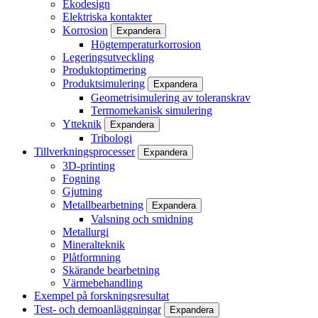
Ekodesign
Elektriska kontakter
Korrosion
Expandera
Högtemperaturkorrosion
Legeringsutveckling
Produktoptimering
Produktsimulering
Expandera
Geometrisimulering av toleranskrav
Termomekanisk simulering
Ytteknik
Expandera
Tribologi
Tillverkningsprocesser
Expandera
3D-printing
Fogning
Gjutning
Metallbearbetning
Expandera
Valsning och smidning
Metallurgi
Mineralteknik
Plåtformning
Skärande bearbetning
Värmebehandling
Exempel på forskningsresultat
Test- och demoanläggningar
Expandera