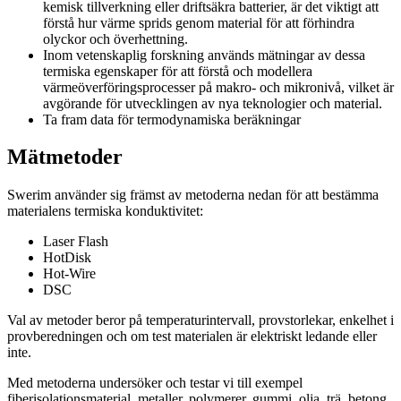
kemisk tillverkning eller driftsäkra batterier, är det viktigt att
förstå hur värme sprids genom material för att förhindra
olyckor och överhettning.
Inom vetenskaplig forskning används mätningar av dessa
termiska egenskaper för att förstå och modellera
värmeöverföringsprocesser på makro- och mikronivå, vilket är
avgörande för utvecklingen av nya teknologier och material.
Ta fram data för termodynamiska beräkningar
Mätmetoder
Swerim använder sig främst av metoderna nedan för att bestämma
materialens termiska konduktivitet:
Laser Flash
HotDisk
Hot-Wire
DSC
Val av metoder beror på temperaturintervall, provstorlekar, enkelhet i
provberedningen och om test materialen är elektriskt ledande eller
inte.
Med metoderna undersöker och testar vi till exempel
fiberisolationsmaterial, metaller, polymerer, gummi, olja, trä, betong,