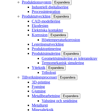
Produktionssystem
Expandera
Industriell digitalisering
Processintegration
Produktutveckling
Expandera
CAD-modellering
Ekodesign
Elektriska kontakter
Korrosion
Expandera
Högtemperaturkorrosion
Legeringsutveckling
Produktoptimering
Produktsimulering
Expandera
Geometrisimulering av toleranskrav
Termomekanisk simulering
Ytteknik
Expandera
Tribologi
Tillverkningsprocesser
Expandera
3D-printing
Fogning
Gjutning
Metallbearbetning
Expandera
Valsning och smidning
Metallurgi
Mineralteknik