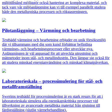
miljötillstånd möjliggör också hantering av komplexa material, och
tack vare vår miljöanläggning kan vi till exempel parallellt studera
både den metallurgiska processen och rökgasreningen.
Pilotanläggning – Värmning och bearbetning
Testbädd värmning och bearbetning erbjuder en unik försöksmiljö
där vi tillsammans med dig som kund förbättrar befintliga
värmnings- och bearbetningsprocesser eller utvecklar nya.
Anläggningen är väl anpassad för att utveckla utrustning och
mätmetoder inom stål- och metallindustrin. Den lämpar sig också för
att studera minskad energianvändning och minskad klimatpåverkan.
Laboratorieskala – processimulering för stål- och
metallframställning
Swerims testbädd för processimulering är en stark resurs för att i
laboratorieskala simulera alla egenskapskritiska processer vid
tillverkning av avancerade metalliska material från gjutning till
färdigställning (slutlig värmebehandling).