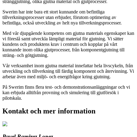
stränggjutning, olika gjutna material och gjutprocesser.
Swerim har inte bara ett stort kunnande om befintliga
tillverkningsprocesser utan erbjuder, förutom optimering av
befintliga, också utveckling av helt nya tillverkningsprocesser.
Med vår djupgående kompetens om gjutna materials egenskaper kan
vi föreslå samt utveckla lämpligt material för gjutning. Vi sätter
kundens och produktens krav i centrum och kopplar på vårt
kunnande inom olika gjutprocesser, från komponentgjutning till
sträng- och götgjutning.
Vår verksamhet inom gjutna material innefattar hela livscykeln, från
utveckling och tillverkning till färdig komponent och återvinning. Vi
arbetar även med miljö- och energifrågor kring gjutning.
På Swerim finns flera test- och demonstrationsanläggningar och vi
kan erbjuda alltifrån provning och simulering till gjutförsök i
pilotskala.
Kontakt och mer information
Pavel Ramirez Lopez