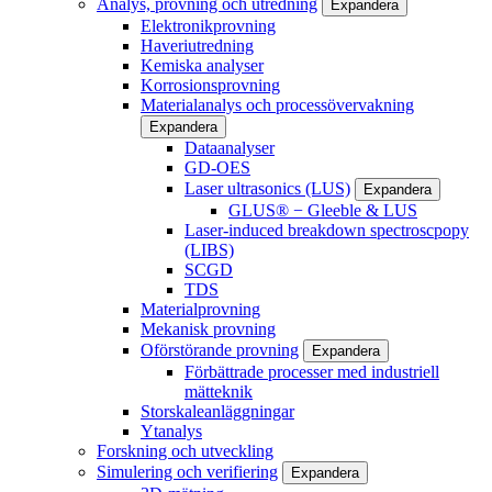
Analys, provning och utredning
Expandera
Elektronikprovning
Haveriutredning
Kemiska analyser
Korrosionsprovning
Materialanalys och processövervakning
Expandera
Dataanalyser
GD-OES
Laser ultrasonics (LUS)
Expandera
GLUS® − Gleeble & LUS
Laser-induced breakdown spectroscpopy
(LIBS)
SCGD
TDS
Materialprovning
Mekanisk provning
Oförstörande provning
Expandera
Förbättrade processer med industriell
mätteknik
Storskaleanläggningar
Ytanalys
Forskning och utveckling
Simulering och verifiering
Expandera