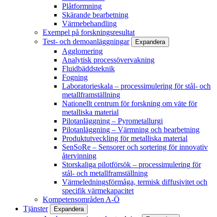
Plåtformning
Skärande bearbetning
Värmebehandling
Exempel på forskningsresultat
Test- och demoanläggningar
Expandera
Agglomering
Analytisk processövervakning
Fluidbäddsteknik
Fogning
Laboratorieskala – processimulering för stål- och
metallframställning
Nationellt centrum för forskning om väte för
metalliska material
Pilotanläggning – Pyrometallurgi
Pilotanläggning – Värmning och bearbetning
Produktutveckling för metalliska material
SenSoRe – Sensorer och sortering för innovativ
återvinning
Storskaliga pilotförsök – processimulering för
stål- och metallframställning
Värmeledningsförmåga, termisk diffusivitet och
specifik värmekapacitet
Kompetensområden A-Ö
Tjänster
Expandera