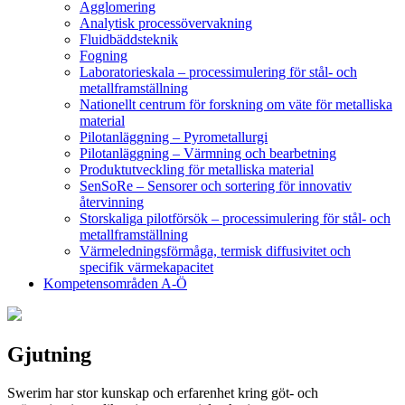
Agglomering
Analytisk processövervakning
Fluidbäddsteknik
Fogning
Laboratorieskala – processimulering för stål- och
metallframställning
Nationellt centrum för forskning om väte för metalliska
material
Pilotanläggning – Pyrometallurgi
Pilotanläggning – Värmning och bearbetning
Produktutveckling för metalliska material
SenSoRe – Sensorer och sortering för innovativ
återvinning
Storskaliga pilotförsök – processimulering för stål- och
metallframställning
Värmeledningsförmåga, termisk diffusivitet och
specifik värmekapacitet
Kompetensområden A-Ö
Gjutning
Swerim har stor kunskap och erfarenhet kring göt- och