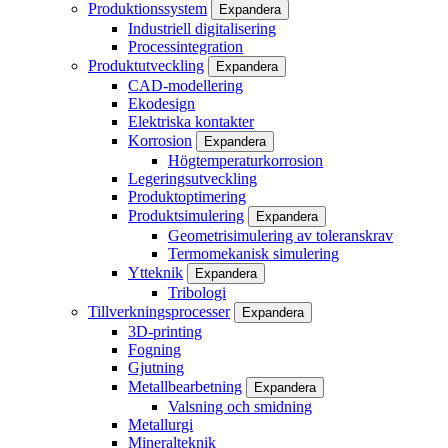
Produktionssystem
Expandera
Industriell digitalisering
Processintegration
Produktutveckling
Expandera
CAD-modellering
Ekodesign
Elektriska kontakter
Korrosion
Expandera
Högtemperaturkorrosion
Legeringsutveckling
Produktoptimering
Produktsimulering
Expandera
Geometrisimulering av toleranskrav
Termomekanisk simulering
Ytteknik
Expandera
Tribologi
Tillverkningsprocesser
Expandera
3D-printing
Fogning
Gjutning
Metallbearbetning
Expandera
Valsning och smidning
Metallurgi
Mineralteknik