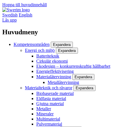
Hoppa till huvudinnehåll
Swedish
English
Lås upp
Huvudmeny
Kompetensområden
Expandera
Energi och miljö
Expandera
Batteriteknik
Cirkulär ekonomi
Ekodesign – konkurrenskraftig hållbarhet
Energieffektivisering
Materialåtervinning
Expandera
Metallåtervinning
Materialteknik och råvaror
Expandera
Biobaserade material
Eldfasta material
Gjutna material
Metaller
Mineraler
Multimaterial
Pulvermaterial