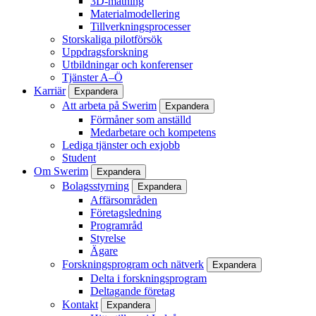
3D-mätning
Materialmodellering
Tillverkningsprocesser
Storskaliga pilotförsök
Uppdragsforskning
Utbildningar och konferenser
Tjänster A–Ö
Karriär
Expandera
Att arbeta på Swerim
Expandera
Förmåner som anställd
Medarbetare och kompetens
Lediga tjänster och exjobb
Student
Om Swerim
Expandera
Bolagsstyrning
Expandera
Affärsområden
Företagsledning
Programråd
Styrelse
Ägare
Forskningsprogram och nätverk
Expandera
Delta i forskningsprogram
Deltagande företag
Kontakt
Expandera