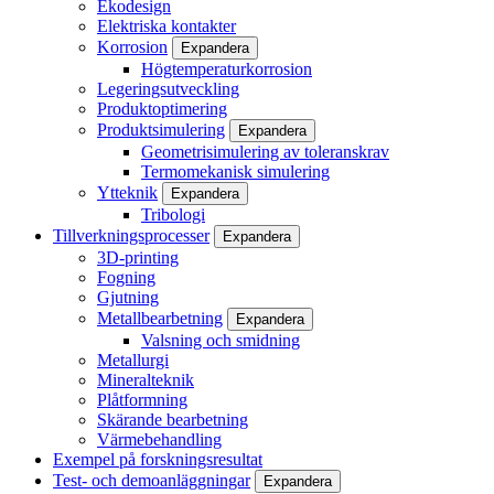
Ekodesign
Elektriska kontakter
Korrosion
Expandera
Högtemperaturkorrosion
Legeringsutveckling
Produktoptimering
Produktsimulering
Expandera
Geometrisimulering av toleranskrav
Termomekanisk simulering
Ytteknik
Expandera
Tribologi
Tillverkningsprocesser
Expandera
3D-printing
Fogning
Gjutning
Metallbearbetning
Expandera
Valsning och smidning
Metallurgi
Mineralteknik
Plåtformning
Skärande bearbetning
Värmebehandling
Exempel på forskningsresultat
Test- och demoanläggningar
Expandera