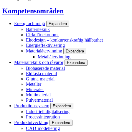
Kompetensområden
Energi och miljö
Expandera
Batteriteknik
Cirkulär ekonomi
Ekodesign – konkurrenskraftig hållbarhet
Energieffektivisering
Materialåtervinning
Expandera
Metallåtervinning
Materialteknik och råvaror
Expandera
Biobaserade material
Eldfasta material
Gjutna material
Metaller
Mineraler
Multimaterial
Pulvermaterial
Produktionssystem
Expandera
Industriell digitalisering
Processintegration
Produktutveckling
Expandera
CAD-modellering