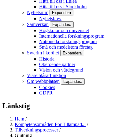
Hitta till oss i Luleå
Hitta till oss i Stockholm
Nyhetsrum
Expandera
Nyhetsbrev
Samverkan
Expandera
Högskolor och universitet
Internationella forskningsprogram
Nationella forskningsprogram
Små och medelstora företag
Swerim i korthet
Expandera
Historia
Oberoende partner
Vision och värdegrund
Visselblåsarfunktion
Om webbplatsen
Expandera
Cookies
GDPR
Länkstig
Hem
/
Kompetensområden För Tillämpad...
/
Tillverkningsprocesser
/
Gjutning