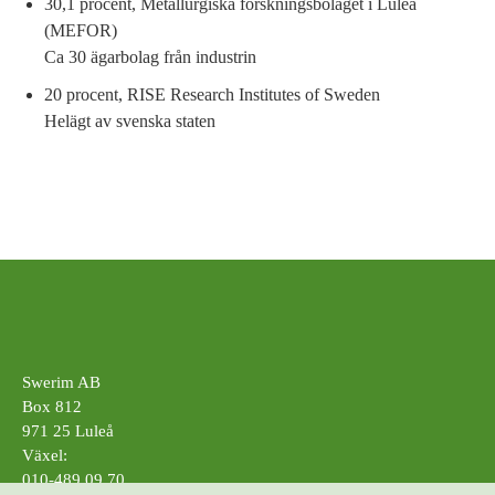
30,1 procent, Metallurgiska forskningsbolaget i Luleå
(MEFOR)
Ca 30 ägarbolag från industrin
20 procent, RISE Research Institutes of Sweden
Helägt av svenska staten
Swerim AB
Box 812
971 25 Luleå
Växel:
010-489 09 70