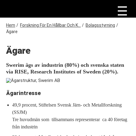
H
o
p
p
a
L
Hem
/
Forskning För En Hållbar Och K...
/
Bolagsstyrning
/
t
ä
Ägare
i
n
l
l
k
Ägare
h
s
u
v
t
u
Swerim ägs av industrin (80%) och svenska staten
i
d
via RISE, Research Institutes of Sweden (20%).
i
g
n
n
e
Ägarintresse
h
å
49,9 procent, Stiftelsen Svensk Järn- och Metallforskning
l
l
(SSJM)
Tre huvudmän som tillsammans representerar ca 40 företag
från industrin