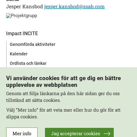
Jesper Kansbod
jesper.kansbod@ssab.com
Impact INCITE
Genomförda aktiviteter
Kalender
Ordlista och länkar
Projektmedlemmar
Vi använder cookies för att ge dig en bättre
Publikationer och länkar
upplevelse av webbplatsen
Genom att följa länkarna på den här sidan ger du oss
Kontakt
tillstånd att sätta cookies.
Välj ”Mer info” för att veta mer eller hur du gör för att
Jill Sundberg
slippa cookies.
jill.sundberg@swerim.se
+46 (0)70 300 13 35
Mer info
Jag accepterar cookies