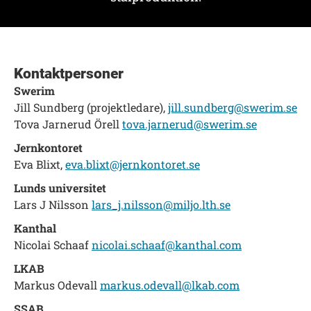
Kontaktpersoner
Swerim
Jill Sundberg (projektledare),
jill.sundberg@swerim.se
Tova Jarnerud Örell
tova.jarnerud@swerim.se
Jernkontoret
Eva Blixt,
eva.blixt@jernkontoret.se
Lunds universitet
Lars J Nilsson
lars_j.nilsson@miljo.lth.se
Kanthal
Nicolai Schaaf
nicolai.schaaf@kanthal.com
LKAB
Markus Odevall
markus.odevall@lkab.com
SSAB