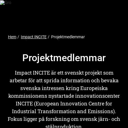
H
o
p
p
a
t
i
L
l
Hem
/
Impact INCITE
/
Projektmedlemmar
l
ä
h
n
u
Projektmedlemmar
v
k
u
s
d
i
t
Impact INCITE är ett svenskt projekt som
n
i
arbetar för att sprida information och bevaka
n
e
g
svenska intressen kring Europeiska
h
å
kommissionens nystartade innovationscenter
l
INCITE (European Innovation Centre for
l
Industrial Transformation and Emissions).
Fokus ligger på forskning om svensk järn- och
stålproduktion.