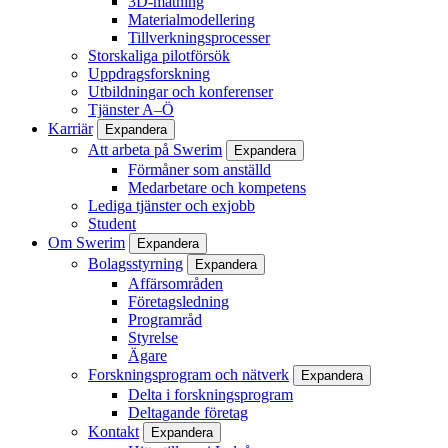
3D-mätning
Materialmodellering
Tillverkningsprocesser
Storskaliga pilotförsök
Uppdragsforskning
Utbildningar och konferenser
Tjänster A–Ö
Karriär
Expandera
Att arbeta på Swerim
Expandera
Förmåner som anställd
Medarbetare och kompetens
Lediga tjänster och exjobb
Student
Om Swerim
Expandera
Bolagsstyrning
Expandera
Affärsområden
Företagsledning
Programråd
Styrelse
Ägare
Forskningsprogram och nätverk
Expandera
Delta i forskningsprogram
Deltagande företag
Kontakt
Expandera