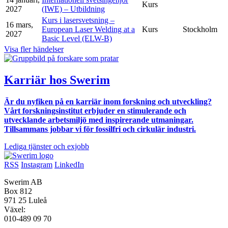
Kurs
2027
(IWE) – Utbildning
Kurs i lasersvetsning –
16 mars,
European Laser Welding at a
Kurs
Stockholm
2027
Basic Level (ELW-B)
Visa fler händelser
Karriär hos Swerim
Är du nyfiken på en karriär inom forskning och utveckling?
Vårt forskningsinstitut erbjuder en stimulerande och
utvecklande arbetsmiljö med inspirerande utmaningar.
Tillsammans jobbar vi för fossilfri och cirkulär industri.
Lediga tjänster och exjobb
RSS
Instagram
LinkedIn
Swerim AB
Box 812
971 25 Luleå
Växel:
010-489 09 70