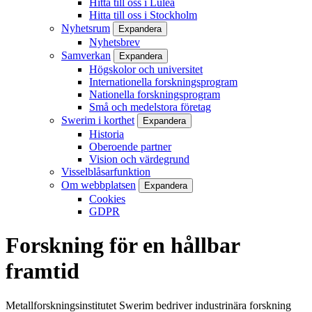
Hitta till oss i Luleå
Hitta till oss i Stockholm
Nyhetsrum
Expandera
Nyhetsbrev
Samverkan
Expandera
Högskolor och universitet
Internationella forskningsprogram
Nationella forskningsprogram
Små och medelstora företag
Swerim i korthet
Expandera
Historia
Oberoende partner
Vision och värdegrund
Visselblåsarfunktion
Om webbplatsen
Expandera
Cookies
GDPR
Forskning för en hållbar
framtid
Metallforskningsinstitutet Swerim bedriver industrinära forskning