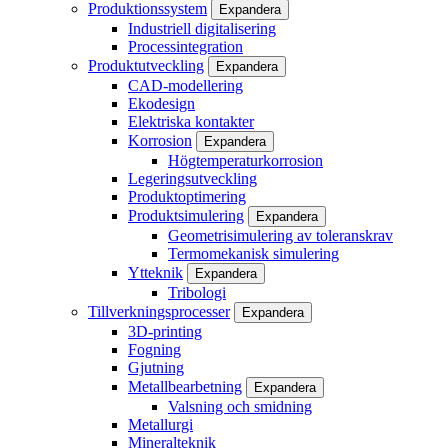
Produktionssystem
Expandera
Industriell digitalisering
Processintegration
Produktutveckling
Expandera
CAD-modellering
Ekodesign
Elektriska kontakter
Korrosion
Expandera
Högtemperaturkorrosion
Legeringsutveckling
Produktoptimering
Produktsimulering
Expandera
Geometrisimulering av toleranskrav
Termomekanisk simulering
Ytteknik
Expandera
Tribologi
Tillverkningsprocesser
Expandera
3D-printing
Fogning
Gjutning
Metallbearbetning
Expandera
Valsning och smidning
Metallurgi
Mineralteknik