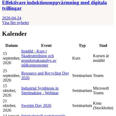
Effektivare induktionsuppvärmning med digitala
tvillingar
2026-04-24
Visa fler nyheter
Kalender
Datum
Event
Typ
Stad
Inställd - Kurs i
15
Skadeutredning och
Kursen är
september,
Kurs
grundorsaksanalys av
inställd
2026
stålkomponenter
25
Resource and Recycling Day
september,
Seminarium
Teams
2026
2026
15
Industrial Symbiosis in
Microsoft
oktober,
Seminarium
Steelmaking - Webinar
Teams
2026
21
Kista
oktober,
Swerim Day 2026
Seminarium
(Stockholm)
2026
14 januari,
Internationell svetsingenjör