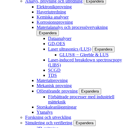
Analys, provning och utredning
Expandera
Elektronikprovning
Haveriutredning
Kemiska analyser
Korrosionsprovning
Materialanalys och processövervakning
Expandera
Dataanalyser
GD-OES
Laser ultrasonics (LUS)
Expandera
GLUS® − Gleeble & LUS
Laser-induced breakdown spectroscpopy
(LIBS)
SCGD
TDS
Materialprovning
Mekanisk provning
Oförstörande provning
Expandera
Förbättrade processer med industriell
mätteknik
Storskaleanläggningar
Ytanalys
Forskning och utveckling
Simulering och verifiering
Expandera