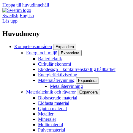
Hoppa till huvudinnehåll
Swedish
English
Lås upp
Huvudmeny
Kompetensområden
Expandera
Energi och miljö
Expandera
Batteriteknik
Cirkulär ekonomi
Ekodesign – konkurrenskraftig hållbarhet
Energieffektivisering
Materialåtervinning
Expandera
Metallåtervinning
Materialteknik och råvaror
Expandera
Biobaserade material
Eldfasta material
Gjutna material
Metaller
Mineraler
Multimaterial
Pulvermaterial