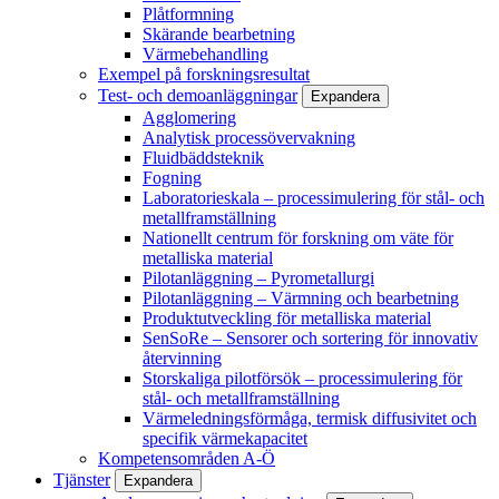
Plåtformning
Skärande bearbetning
Värmebehandling
Exempel på forskningsresultat
Test- och demoanläggningar
Expandera
Agglomering
Analytisk processövervakning
Fluidbäddsteknik
Fogning
Laboratorieskala – processimulering för stål- och
metallframställning
Nationellt centrum för forskning om väte för
metalliska material
Pilotanläggning – Pyrometallurgi
Pilotanläggning – Värmning och bearbetning
Produktutveckling för metalliska material
SenSoRe – Sensorer och sortering för innovativ
återvinning
Storskaliga pilotförsök – processimulering för
stål- och metallframställning
Värmeledningsförmåga, termisk diffusivitet och
specifik värmekapacitet
Kompetensområden A-Ö
Tjänster
Expandera