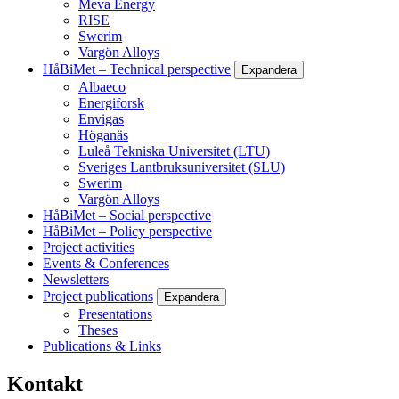
Meva Energy
RISE
Swerim
Vargön Alloys
HåBiMet – Technical perspective
Expandera
Albaeco
Energiforsk
Envigas
Höganäs
Luleå Tekniska Universitet (LTU)
Sveriges Lantbruksuniversitet (SLU)
Swerim
Vargön Alloys
HåBiMet – Social perspective
HåBiMet – Policy perspective
Project activities
Events & Conferences
Newsletters
Project publications
Expandera
Presentations
Theses
Publications & Links
Kontakt