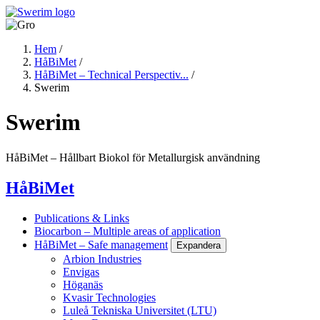
Hoppa
till
huvudinnehåll
Hem
/
HåBiMet
/
Länkstig
HåBiMet – Technical Perspectiv...
/
Swerim
Swerim
HåBiMet – Hållbart Biokol för Metallurgisk användning
HåBiMet
Publications & Links
Biocarbon – Multiple areas of application
HåBiMet – Safe management
Expandera
Arbion Industries
Envigas
Höganäs
Kvasir Technologies
Luleå Tekniska Universitet (LTU)