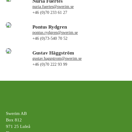
Nuria Fuertes
nuria.fuertes@swerim.se
+46 (0)70 233 61 27
Pontus Rydgren
pontus.rydgren@swerim.se
+46 (0)73-540 70 52
Gustav Häggström
gustav.haggstrom@swerim.se
+46 (0)70 222 93 99
Swerim AB
Box 812
971 25 Luleå