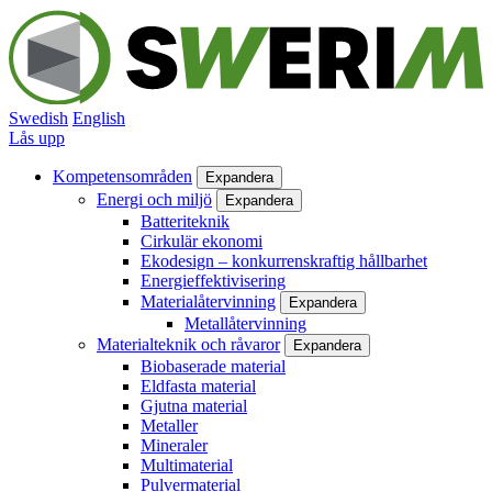
Hoppa
till
huvudinnehåll
Swedish
English
Lås upp
Kompetensområden
Expandera
Huvudmeny
Energi och miljö
Expandera
Batteriteknik
Cirkulär ekonomi
Ekodesign – konkurrenskraftig hållbarhet
Energieffektivisering
Materialåtervinning
Expandera
Metallåtervinning
Materialteknik och råvaror
Expandera
Biobaserade material
Eldfasta material
Gjutna material
Metaller
Mineraler
Multimaterial
Pulvermaterial