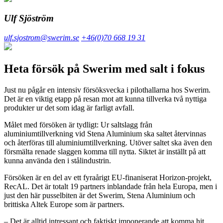
Ulf Sjöström
ulf.sjostrom@swerim.se
+46(0)70 668 19 31
Heta försök på Swerim med salt i fokus
Just nu pågår en intensiv försöksvecka i pilothallarna hos Swerim.
Det är en viktig etapp på resan mot att kunna tillverka två nyttiga
produkter ur det som idag är farligt avfall.
Målet med försöken är tydligt: Ur saltslagg från
aluminiumtillverkning vid Stena Aluminium ska saltet återvinnas
och återföras till aluminiumtillverkning. Utöver saltet ska även den
försmälta renade slaggen komma till nytta. Siktet är inställt på att
kunna använda den i stålindustrin.
Försöken är en del av ett fyraårigt EU-finaniserat Horizon-projekt,
RecAL. Det är totalt 19 partners inblandade från hela Europa, men i
just den här pusselbiten är det Swerim, Stena Aluminium och
brittiska Altek Europe som är partners.
– Det är alltid intressant och faktiskt imponerande att komma hit.