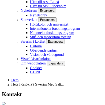
Hitta till oss i Luleå
Hitta till oss i Stockholm
Nyhetsrum
Expandera
Nyhetsbrev
Samverkan
Expandera
Högskolor och universitet
Internationella forskningsprogram
Nationella forskningsprogram
Små och medelstora företag
Swerim i korthet
Expandera
Historia
Oberoende partner
Vision och värdegrund
Visselblåsarfunktion
Om webbplatsen
Expandera
Cookies
GDPR
Hem
/
Heta Försök På Swerim Med Salt...
Länkstig
Kontakt