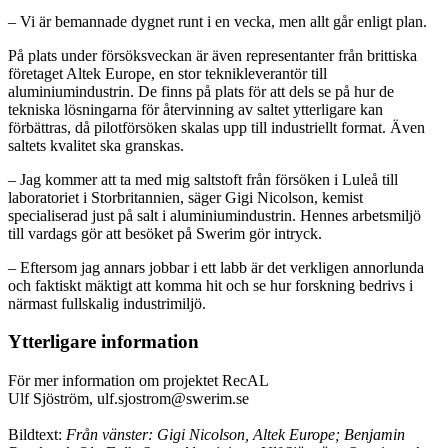
– Vi är bemannade dygnet runt i en vecka, men allt går enligt plan.
På plats under försöksveckan är även representanter från brittiska
företaget Altek Europe, en stor teknikleverantör till
aluminiumindustrin. De finns på plats för att dels se på hur de
tekniska lösningarna för återvinning av saltet ytterligare kan
förbättras, då pilotförsöken skalas upp till industriellt format. Även
saltets kvalitet ska granskas.
– Jag kommer att ta med mig saltstoft från försöken i Luleå till
laboratoriet i Storbritannien, säger Gigi Nicolson, kemist
specialiserad just på salt i aluminiumindustrin. Hennes arbetsmiljö
till vardags gör att besöket på Swerim gör intryck.
– Eftersom jag annars jobbar i ett labb är det verkligen annorlunda
och faktiskt mäktigt att komma hit och se hur forskning bedrivs i
närmast fullskalig industrimiljö.
Ytterligare information
För mer information om projektet RecAL
Ulf Sjöström, ulf.sjostrom@swerim.se
Bildtext:
Från vänster: Gigi Nicolson, Altek Europe; Benjamin