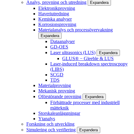
Analys, provning och utredning
Expandera
Elektronikprovning
Haveriutredning
Kemiska analyser
Korrosionsprovning
Materialanalys och processövervakning
Expandera
Dataanalyser
GD-OES
Laser ultrasonics (LUS)
Expandera
GLUS® − Gleeble & LUS
Laser-induced breakdown spectroscpopy
(LIBS)
SCGD
TDS
Materialprovning
Mekanisk provning
Oförstörande provning
Expandera
Förbättrade processer med industriell
mätteknik
Storskaleanläggningar
Ytanalys
Forskning och utveckling
Simulering och verifiering
Expandera