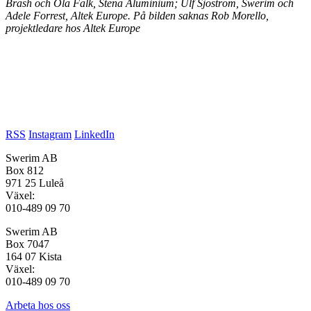
Brash och Ola Falk, Stena Aluminium; Ulf Sjöström, Swerim och
Adele Forrest, Altek Europe. På bilden saknas Rob Morello,
projektledare hos Altek Europe
RSS
Instagram
LinkedIn
Swerim AB
Box 812
971 25 Luleå
Växel:
010-489 09 70
Swerim AB
Box 7047
164 07 Kista
Växel:
010-489 09 70
Arbeta hos oss