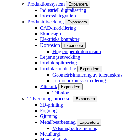
Produktionssystem
Expandera
Industriell digitalisering
Processintegration
Produktutveckling
Expandera
CAD-modellering
Ekodesign
Elektriska kontakter
Korrosion
Expandera
Högtemperaturkorrosion
Legeringsutveckling
Produktoptimering
Produktsimulering
Expandera
Geometrisimulering av toleranskrav
Termomekanisk simulering
Ytteknik
Expandera
Tribologi
Tillverkningsprocesser
Expandera
3D-printing
Fogning
Gjutning
Metallbearbetning
Expandera
Valsning och smidning
Metallurgi
Mineralteknik