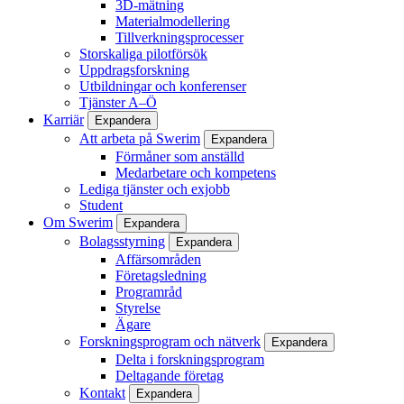
3D-mätning
Materialmodellering
Tillverkningsprocesser
Storskaliga pilotförsök
Uppdragsforskning
Utbildningar och konferenser
Tjänster A–Ö
Karriär
Expandera
Att arbeta på Swerim
Expandera
Förmåner som anställd
Medarbetare och kompetens
Lediga tjänster och exjobb
Student
Om Swerim
Expandera
Bolagsstyrning
Expandera
Affärsområden
Företagsledning
Programråd
Styrelse
Ägare
Forskningsprogram och nätverk
Expandera
Delta i forskningsprogram
Deltagande företag
Kontakt
Expandera