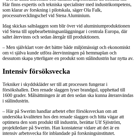
Här finns expertis och tekniska specialister med industrikompetens,
som klarar av forskning i pilotskala, säger Ola Falk,
processutvecklingschef vid Stena Aluminium.
Idag skickas saltslaggen som blir över vid aluminiumproduktionen
vid Stena till uppbearbetningsanläggningar i centrala Europa, där
saltet återvinns och sedan återgår till produktionen.
– Men självklart vore det bättre både miljömässigt och ekonomiskt
om vi själva kunde utföra återvinningen på hemmaplan och
dessutom skapa ytterligare en produkt som stålindustrin har nytta av.
Intensiv försöksvecka
Tekniker i skyddskläder ser till att processen fungerar i
försökshallen. Den renade slaggen lyser brandgul, upphettad till
1600 grader. Målsättningen är att den sedan ska kunna återanvändas
i stålindustrin.
– Här på Swerim handlar arbetet efter försöksveckan om att
undersöka kvaliteten hos den renade slaggen och hitta vägar att
optimera den som produkt till industrin, berättar Ulf Sjöström,
projektledare på Swerim. Han konstaterar vidare att det är en
intensiv arbetsvecka för inblandade på forskningsinstitutet.