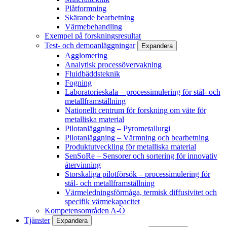
Plåtformning
Skärande bearbetning
Värmebehandling
Exempel på forskningsresultat
Test- och demoanläggningar
Expandera
Agglomering
Analytisk processövervakning
Fluidbäddsteknik
Fogning
Laboratorieskala – processimulering för stål- och
metallframställning
Nationellt centrum för forskning om väte för
metalliska material
Pilotanläggning – Pyrometallurgi
Pilotanläggning – Värmning och bearbetning
Produktutveckling för metalliska material
SenSoRe – Sensorer och sortering för innovativ
återvinning
Storskaliga pilotförsök – processimulering för
stål- och metallframställning
Värmeledningsförmåga, termisk diffusivitet och
specifik värmekapacitet
Kompetensområden A-Ö
Tjänster
Expandera