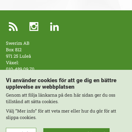
Swerim AB
Box 812
971 25 Luleå
Växel:
010-489 09 70
Swerim AB
Vi använder cookies för att ge dig en bättre
Box 7047
upplevelse av webbplatsen
164 07 Kista
Genom att följa länkarna på den här sidan ger du oss
Växel:
tillstånd att sätta cookies.
010-489 09 70
Välj ”Mer info” för att veta mer eller hur du gör för att
Arbeta hos oss
slippa cookies.
Fler kontaktuppgifter
Kompetensområden