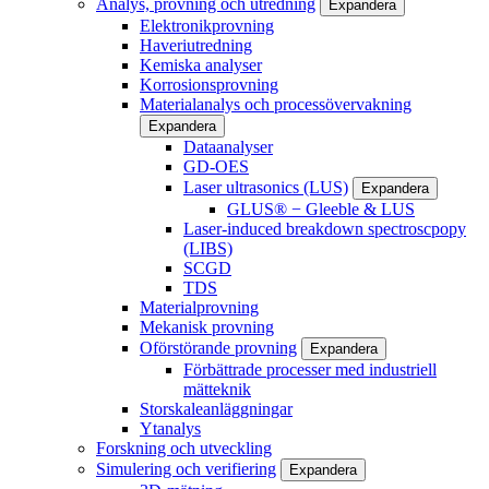
Analys, provning och utredning
Expandera
Elektronikprovning
Haveriutredning
Kemiska analyser
Korrosionsprovning
Materialanalys och processövervakning
Expandera
Dataanalyser
GD-OES
Laser ultrasonics (LUS)
Expandera
GLUS® − Gleeble & LUS
Laser-induced breakdown spectroscpopy
(LIBS)
SCGD
TDS
Materialprovning
Mekanisk provning
Oförstörande provning
Expandera
Förbättrade processer med industriell
mätteknik
Storskaleanläggningar
Ytanalys
Forskning och utveckling
Simulering och verifiering
Expandera