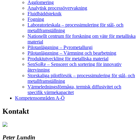
Agglomering
Analytisk processövervakning
Fluidbäddsteknik
Fogning
Laboratorieskala – processimulering för stål- och
metallframställning
Nationellt centrum för forskning om väte för metalliska
material
Pilotanläggning – Pyrometallurgi
Pilotanläggning – Värmning och bearbetning
Produktutveckling för metalliska material
SenSoRe – Sensorer och sortering för innovativ
återvinning
Storskaliga pilotförsök – processimulering för stål- och
metallframställning
Värmeledningsförmåga, termisk diffusivitet och
specifik värmekapacitet
Kompetensområden A-Ö
Kontakt
Peter Lundin