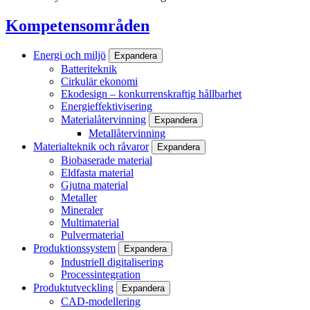
Kompetensområden
Energi och miljö
Expandera
Batteriteknik
Cirkulär ekonomi
Ekodesign – konkurrenskraftig hållbarhet
Energieffektivisering
Materialåtervinning
Expandera
Metallåtervinning
Materialteknik och råvaror
Expandera
Biobaserade material
Eldfasta material
Gjutna material
Metaller
Mineraler
Multimaterial
Pulvermaterial
Produktionssystem
Expandera
Industriell digitalisering
Processintegration
Produktutveckling
Expandera
CAD-modellering