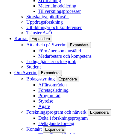
3D-mätning
Materialmodellering
Tillverkningsprocesser
Storskaliga pilotförsök
Uppdragsforskning
Utbildningar och konferenser
Tjänster A–Ö
Karriär
Expandera
Att arbeta på Swerim
Expandera
Förmåner som anställd
Medarbetare och kompetens
Lediga tjänster och exjobb
Student
Om Swerim
Expandera
Bolagsstyrning
Expandera
Affärsområden
Företagsledning
Programråd
Styrelse
Ägare
Forskningsprogram och nätverk
Expandera
Delta i forskningsprogram
Deltagande företag
Kontakt
Expandera