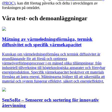
(PROC)
, kan ditt företag påverka och delta i utvecklingen av
forskningen på området.
Våra test- och demoanläggningar
Mätning av värmeledningsförmåga, termisk
diffusivitet och specifik värmekapacitet
Kunskap om värmeledningsförmåga och termisk diffusivitet är
grundläggande för att förstå och optimera
värmeöverföringsprocesser i en mängd olika tillämpningar, från
industriell tillverkning till högteknologiska apparater och förnybar
energiproduktion. Specifik värmekapacitet beskriver ett materials
förmåga att lagra energi. Mätningarna hjälper till att säkerställa att
material och system fungerar effektivt, säkert och energieffektivt.
SenSoRe – Sensorer och sortering för innovativ
återvinning