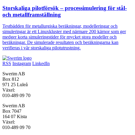
Storskaliga pilotförsök – processimulering för stål-
och metallframställning
Testbädden för metallurgiska beräkningar, modelleringar och
simuleringar är ett Linuxkluster med närmare 200 kärnor som ger
medger korta simuleringstider för mycket stora modeller och
beräkningar. De simulerade resultaten och beräkningarna kan
verifieras i vår storskaliga pilotutrustning.
RSS
Instagram
LinkedIn
Swerim AB
Box 812
971 25 Luleå
Växel:
010-489 09 70
Swerim AB
Box 7047
164 07 Kista
Växel:
010-489 09 70