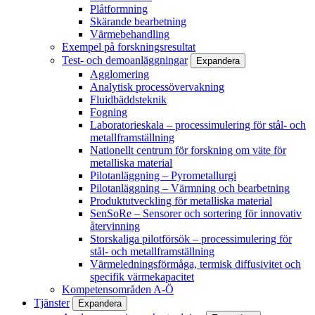
Plåtformning
Skärande bearbetning
Värmebehandling
Exempel på forskningsresultat
Test- och demoanläggningar
Expandera
Agglomering
Analytisk processövervakning
Fluidbäddsteknik
Fogning
Laboratorieskala – processimulering för stål- och
metallframställning
Nationellt centrum för forskning om väte för
metalliska material
Pilotanläggning – Pyrometallurgi
Pilotanläggning – Värmning och bearbetning
Produktutveckling för metalliska material
SenSoRe – Sensorer och sortering för innovativ
återvinning
Storskaliga pilotförsök – processimulering för
stål- och metallframställning
Värmeledningsförmåga, termisk diffusivitet och
specifik värmekapacitet
Kompetensområden A-Ö
Tjänster
Expandera