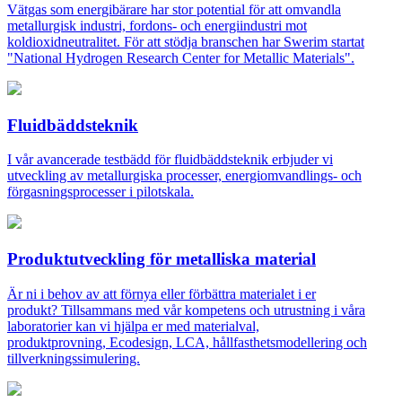
Vätgas som energibärare har stor potential för att omvandla
metallurgisk industri, fordons- och energiindustri mot
koldioxidneutralitet. För att stödja branschen har Swerim startat
"National Hydrogen Research Center for Metallic Materials".
Fluidbäddsteknik
I vår avancerade testbädd för fluidbäddsteknik erbjuder vi
utveckling av metallurgiska processer, energiomvandlings- och
förgasningsprocesser i pilotskala.
Produktutveckling för metalliska material
Är ni i behov av att förnya eller förbättra materialet i er
produkt? Tillsammans med vår kompetens och utrustning i våra
laboratorier kan vi hjälpa er med materialval,
produktprovning, Ecodesign, LCA, hållfasthetsmodellering och
tillverkningssimulering.