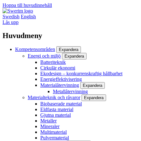
Hoppa till huvudinnehåll
Swedish
English
Lås upp
Huvudmeny
Kompetensområden
Expandera
Energi och miljö
Expandera
Batteriteknik
Cirkulär ekonomi
Ekodesign – konkurrenskraftig hållbarhet
Energieffektivisering
Materialåtervinning
Expandera
Metallåtervinning
Materialteknik och råvaror
Expandera
Biobaserade material
Eldfasta material
Gjutna material
Metaller
Mineraler
Multimaterial
Pulvermaterial