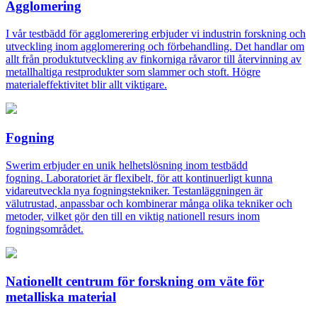
Agglomering
I vår testbädd för agglomerering erbjuder vi industrin forskning och
utveckling inom agglomerering och förbehandling. Det handlar om
allt från produktutveckling av finkorniga råvaror till återvinning av
metallhaltiga restprodukter som slammer och stoft. Högre
materialeffektivitet blir allt viktigare.
Fogning
Swerim erbjuder en unik helhetslösning inom testbädd
fogning. Laboratoriet är flexibelt, för att kontinuerligt kunna
vidareutveckla nya fogningstekniker. Testanläggningen är
välutrustad, anpassbar och kombinerar många olika tekniker och
metoder, vilket gör den till en viktig nationell resurs inom
fogningsområdet.
Nationellt centrum för forskning om väte för
metalliska material