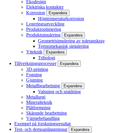
Ekodesign
Elektriska kontakter
Korrosion
Expandera
Högtemperaturkorrosion
Legeringsutveckling
Produktoptimering
Produktsimulering
Expandera
Geometrisimulering av toleranskrav
Termomekanisk simulering
Ytteknik
Expandera
Tribologi
Tillverkningsprocesser
Expandera
3D-printing
Fogning
Gjutning
Metallbearbetning
Expandera
Valsning och smidning
Metallurgi
Mineralteknik
Plåtformning
Skärande bearbetning
Värmebehandling
Exempel på forskningsresultat
Test- och demoanläggningar
Expandera