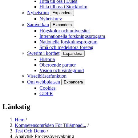
Hitta till oss i Luleå
Hitta till oss i Stockholm
Nyhetsrum
Expandera
Nyhetsbrev
Samverkan
Expandera
Högskolor och universitet
Internationella forskningsprogram
Nationella forskningsprogram
Små och medelstora företag
Swerim i korthet
Expandera
Historia
Oberoende partner
Vision och värdegrund
Visselblåsarfunktion
Om webbplatsen
Expandera
Cookies
GDPR
Länkstig
Hem
/
Kompetensområden För Tillämpad...
/
Test Och Demo
/
Analytisk Processövervakning