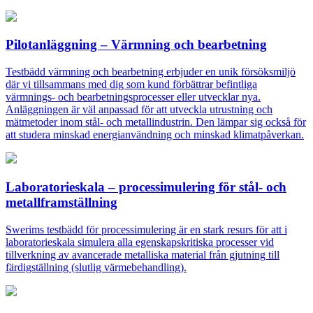
Pilotanläggning – Värmning och bearbetning
Testbädd värmning och bearbetning erbjuder en unik försöksmiljö
där vi tillsammans med dig som kund förbättrar befintliga
värmnings- och bearbetningsprocesser eller utvecklar nya.
Anläggningen är väl anpassad för att utveckla utrustning och
mätmetoder inom stål- och metallindustrin. Den lämpar sig också för
att studera minskad energianvändning och minskad klimatpåverkan.
Laboratorieskala – processimulering för stål- och
metallframställning
Swerims testbädd för processimulering är en stark resurs för att i
laboratorieskala simulera alla egenskapskritiska processer vid
tillverkning av avancerade metalliska material från gjutning till
färdigställning (slutlig värmebehandling).