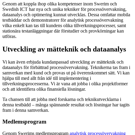
Genom att koppla ihop olika kompetenser inom Swerim och
Swedish ICT har nya och unika tekniker för processövervakning,
dataanalys och optimering kunnat utvecklas. Dessa omfattar mobila
testbäddar och demonstratorer för analytisk processövervakning
vilka enkelt kan tas till kundens olika tillverkningsprocesser, samt
stationära testanläggningar där förstudier och provkörningar kan
utföras.
Utveckling av mätteknik och dataanalys
Vi kan även erbjuda kundanpassad utveckling av mätteknik och
dataanalys för förbättrad processövervakning. Teknikerna tas fram i
samverkan med kund och provas ut på överenskommet sätt. Vi kan
hjälpa till med allt från idé till implementering i
tillverkningsprocesserna. Vi är vana att jobba i olika projektformer
och att identifiera olika finansiella lösningar.
Ta chansen till att jobba med forskarna och teknikutvecklarna i
denna testbädd – många spännande resultat och lösningar har tagits
fram i denna samverkan.
Medlemsprogram
Genom Swerims medlemsprogram
analytisk processövervakning