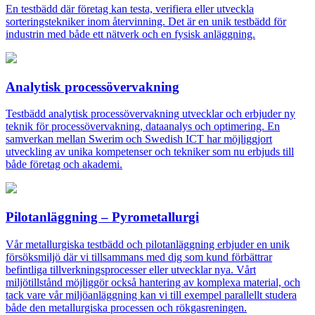
En testbädd där företag kan testa, verifiera eller utveckla
sorteringstekniker inom återvinning. Det är en unik testbädd för
industrin med både ett nätverk och en fysisk anläggning.
Analytisk processövervakning
Testbädd analytisk processövervakning utvecklar och erbjuder ny
teknik för processövervakning, dataanalys och optimering. En
samverkan mellan Swerim och Swedish ICT har möjliggjort
utveckling av unika kompetenser och tekniker som nu erbjuds till
både företag och akademi.
Pilotanläggning – Pyrometallurgi
Vår metallurgiska testbädd och pilotanläggning erbjuder en unik
försöksmiljö där vi tillsammans med dig som kund förbättrar
befintliga tillverkningsprocesser eller utvecklar nya. Vårt
miljötillstånd möjliggör också hantering av komplexa material, och
tack vare vår miljöanläggning kan vi till exempel parallellt studera
både den metallurgiska processen och rökgasreningen.