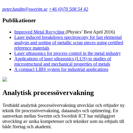
peter.lundin@swerim.se
+46 (0)70 508 54 42
Publikationer
Improved Metal Recycling
(Physics’ Best April 2016)
Laser induced breakdown spectroscopy for fast elemental
analysis and sorting of metallic scrap pieces using certified
reference materials
Laser ultrasonics for process control in the metal industry
Applications of laser ultrasonics (LUS) to studies of
microstructural and mechanical properties of metals
A compact LIBS system for industrial applications
Analytisk processövervakning
Testbädd analytisk processövervakning utvecklar och erbjuder ny
teknik för processövervakning, dataanalys och optimering. En
samverkan mellan Swerim och Swedish ICT har möjliggjort
utveckling av unika kompetenser och tekniker som nu erbjuds till
både företag och akademi.