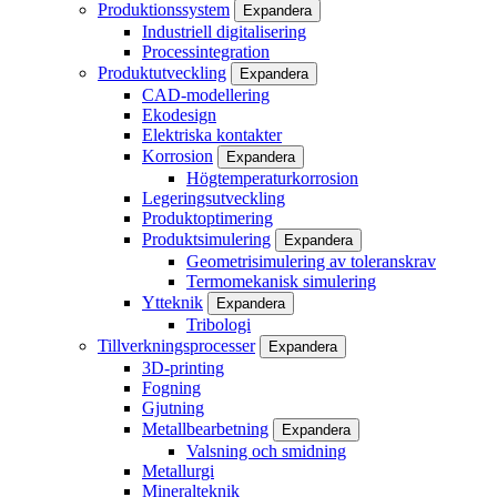
Produktionssystem
Expandera
Industriell digitalisering
Processintegration
Produktutveckling
Expandera
CAD-modellering
Ekodesign
Elektriska kontakter
Korrosion
Expandera
Högtemperaturkorrosion
Legeringsutveckling
Produktoptimering
Produktsimulering
Expandera
Geometrisimulering av toleranskrav
Termomekanisk simulering
Ytteknik
Expandera
Tribologi
Tillverkningsprocesser
Expandera
3D-printing
Fogning
Gjutning
Metallbearbetning
Expandera
Valsning och smidning
Metallurgi
Mineralteknik