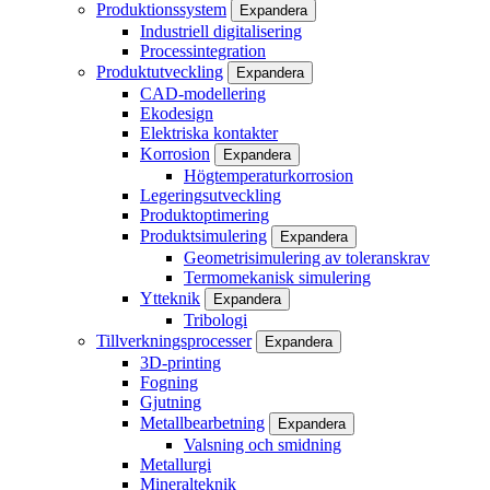
Produktionssystem
Expandera
Industriell digitalisering
Processintegration
Produktutveckling
Expandera
CAD-modellering
Ekodesign
Elektriska kontakter
Korrosion
Expandera
Högtemperaturkorrosion
Legeringsutveckling
Produktoptimering
Produktsimulering
Expandera
Geometrisimulering av toleranskrav
Termomekanisk simulering
Ytteknik
Expandera
Tribologi
Tillverkningsprocesser
Expandera
3D-printing
Fogning
Gjutning
Metallbearbetning
Expandera
Valsning och smidning
Metallurgi
Mineralteknik