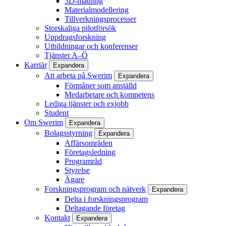
3D-mätning
Materialmodellering
Tillverkningsprocesser
Storskaliga pilotförsök
Uppdragsforskning
Utbildningar och konferenser
Tjänster A–Ö
Karriär
Expandera
Att arbeta på Swerim
Expandera
Förmåner som anställd
Medarbetare och kompetens
Lediga tjänster och exjobb
Student
Om Swerim
Expandera
Bolagsstyrning
Expandera
Affärsområden
Företagsledning
Programråd
Styrelse
Ägare
Forskningsprogram och nätverk
Expandera
Delta i forskningsprogram
Deltagande företag
Kontakt
Expandera