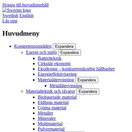
Hoppa till huvudinnehåll
Swedish
English
Lås upp
Huvudmeny
Kompetensområden
Expandera
Energi och miljö
Expandera
Batteriteknik
Cirkulär ekonomi
Ekodesign – konkurrenskraftig hållbarhet
Energieffektivisering
Materialåtervinning
Expandera
Metallåtervinning
Materialteknik och råvaror
Expandera
Biobaserade material
Eldfasta material
Gjutna material
Metaller
Mineraler
Multimaterial
Pulvermaterial