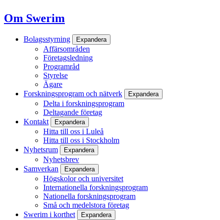
Om Swerim
Bolagsstyrning
Expandera
Affärsområden
Företagsledning
Programråd
Styrelse
Ägare
Forskningsprogram och nätverk
Expandera
Delta i forskningsprogram
Deltagande företag
Kontakt
Expandera
Hitta till oss i Luleå
Hitta till oss i Stockholm
Nyhetsrum
Expandera
Nyhetsbrev
Samverkan
Expandera
Högskolor och universitet
Internationella forskningsprogram
Nationella forskningsprogram
Små och medelstora företag
Swerim i korthet
Expandera