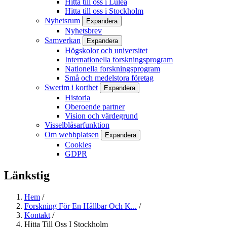
Hitta till oss i Luleå
Hitta till oss i Stockholm
Nyhetsrum
Expandera
Nyhetsbrev
Samverkan
Expandera
Högskolor och universitet
Internationella forskningsprogram
Nationella forskningsprogram
Små och medelstora företag
Swerim i korthet
Expandera
Historia
Oberoende partner
Vision och värdegrund
Visselblåsarfunktion
Om webbplatsen
Expandera
Cookies
GDPR
Länkstig
Hem
/
Forskning För En Hållbar Och K...
/
Kontakt
/
Hitta Till Oss I Stockholm