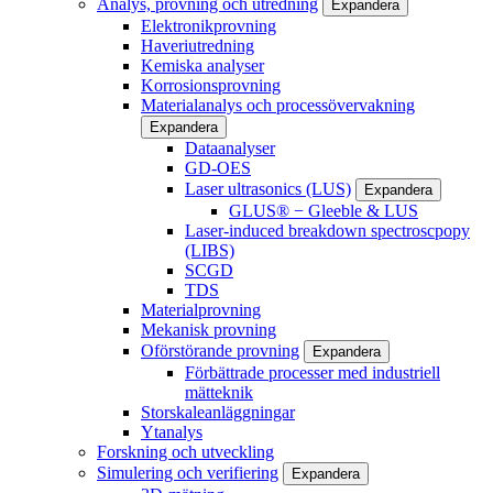
Analys, provning och utredning
Expandera
Elektronikprovning
Haveriutredning
Kemiska analyser
Korrosionsprovning
Materialanalys och processövervakning
Expandera
Dataanalyser
GD-OES
Laser ultrasonics (LUS)
Expandera
GLUS® − Gleeble & LUS
Laser-induced breakdown spectroscpopy
(LIBS)
SCGD
TDS
Materialprovning
Mekanisk provning
Oförstörande provning
Expandera
Förbättrade processer med industriell
mätteknik
Storskaleanläggningar
Ytanalys
Forskning och utveckling
Simulering och verifiering
Expandera