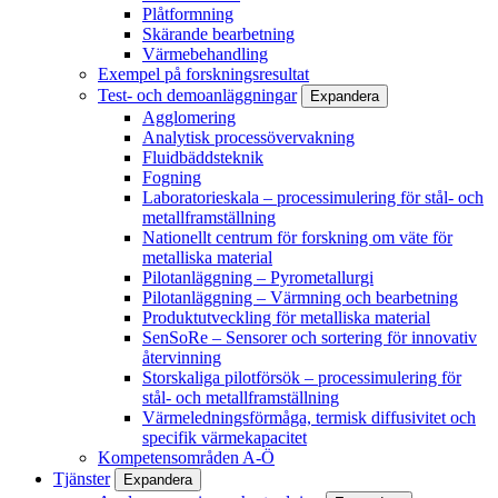
Plåtformning
Skärande bearbetning
Värmebehandling
Exempel på forskningsresultat
Test- och demoanläggningar
Expandera
Agglomering
Analytisk processövervakning
Fluidbäddsteknik
Fogning
Laboratorieskala – processimulering för stål- och
metallframställning
Nationellt centrum för forskning om väte för
metalliska material
Pilotanläggning – Pyrometallurgi
Pilotanläggning – Värmning och bearbetning
Produktutveckling för metalliska material
SenSoRe – Sensorer och sortering för innovativ
återvinning
Storskaliga pilotförsök – processimulering för
stål- och metallframställning
Värmeledningsförmåga, termisk diffusivitet och
specifik värmekapacitet
Kompetensområden A-Ö
Tjänster
Expandera