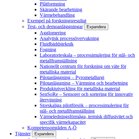
Plåtformning
Skärande bearbetning
Värmebehandling
Exempel på forskningsresultat
Test- och demoanläggningar
Expandera
Agglomering
Analytisk processövervakning
Fluidbäddsteknik
Fogning
Laboratorieskala – processimulering för stål- och
metallframställning
Nationellt centrum för forskning om väte för
metalliska material
Pilotanläggning – Pyrometallurgi
Pilotanläggning – Värmning och bearbetning
Produktutveckling för metalliska material
SenSoRe – Sensorer och sortering för innovativ
återvinning
Storskaliga pilotförsök – processimulering för
stål- och metallframställning
Värmeledningsförmåga, termisk diffusivitet och
specifik värmekapacitet
Kompetensområden A-Ö
Tjänster
Expandera