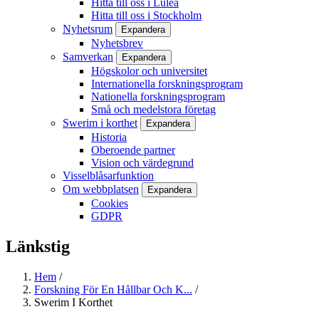
Hitta till oss i Luleå
Hitta till oss i Stockholm
Nyhetsrum
Expandera
Nyhetsbrev
Samverkan
Expandera
Högskolor och universitet
Internationella forskningsprogram
Nationella forskningsprogram
Små och medelstora företag
Swerim i korthet
Expandera
Historia
Oberoende partner
Vision och värdegrund
Visselblåsarfunktion
Om webbplatsen
Expandera
Cookies
GDPR
Länkstig
Hem
/
Forskning För En Hållbar Och K...
/
Swerim I Korthet