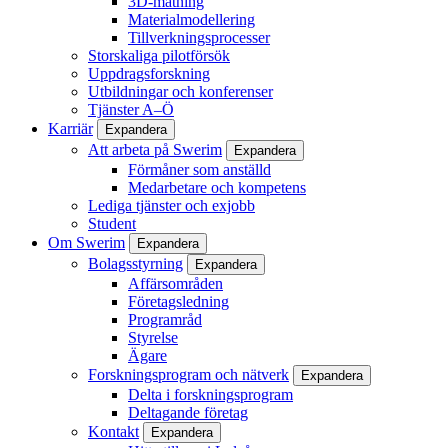
3D-mätning
Materialmodellering
Tillverkningsprocesser
Storskaliga pilotförsök
Uppdragsforskning
Utbildningar och konferenser
Tjänster A–Ö
Karriär
Expandera
Att arbeta på Swerim
Expandera
Förmåner som anställd
Medarbetare och kompetens
Lediga tjänster och exjobb
Student
Om Swerim
Expandera
Bolagsstyrning
Expandera
Affärsområden
Företagsledning
Programråd
Styrelse
Ägare
Forskningsprogram och nätverk
Expandera
Delta i forskningsprogram
Deltagande företag
Kontakt
Expandera