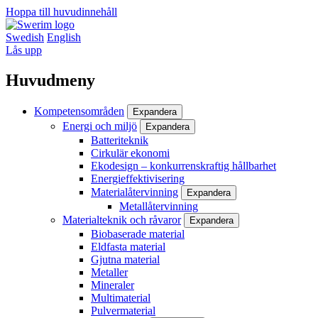
Hoppa till huvudinnehåll
Swedish
English
Lås upp
Huvudmeny
Kompetensområden
Expandera
Energi och miljö
Expandera
Batteriteknik
Cirkulär ekonomi
Ekodesign – konkurrenskraftig hållbarhet
Energieffektivisering
Materialåtervinning
Expandera
Metallåtervinning
Materialteknik och råvaror
Expandera
Biobaserade material
Eldfasta material
Gjutna material
Metaller
Mineraler
Multimaterial
Pulvermaterial