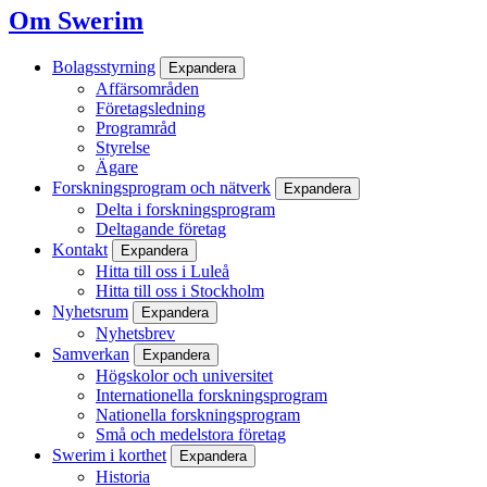
Om Swerim
Bolagsstyrning
Expandera
Affärsområden
Företagsledning
Programråd
Styrelse
Ägare
Forskningsprogram och nätverk
Expandera
Delta i forskningsprogram
Deltagande företag
Kontakt
Expandera
Hitta till oss i Luleå
Hitta till oss i Stockholm
Nyhetsrum
Expandera
Nyhetsbrev
Samverkan
Expandera
Högskolor och universitet
Internationella forskningsprogram
Nationella forskningsprogram
Små och medelstora företag
Swerim i korthet
Expandera
Historia