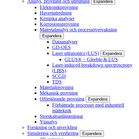
Analys, provning och utredning
Expandera
Elektronikprovning
Haveriutredning
Kemiska analyser
Korrosionsprovning
Materialanalys och processövervakning
Expandera
Dataanalyser
GD-OES
Laser ultrasonics (LUS)
Expandera
GLUS® − Gleeble & LUS
Laser-induced breakdown spectroscpopy
(LIBS)
SCGD
TDS
Materialprovning
Mekanisk provning
Oförstörande provning
Expandera
Förbättrade processer med industriell
mätteknik
Storskaleanläggningar
Ytanalys
Forskning och utveckling
Simulering och verifiering
Expandera