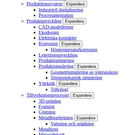
Produktionssystem
Expandera
Industriell digitalisering
Processintegration
Produktutveckling
Expandera
CAD-modellering
Ekodesign
Elektriska kontakter
Korrosion
Expandera
Högtemperaturkorrosion
Legeringsutveckling
Produktoptimering
Produktsimulering
Expandera
Geometrisimulering av toleranskrav
Termomekanisk simulering
Ytteknik
Expandera
Tribologi
Tillverkningsprocesser
Expandera
3D-printing
Fogning
Gjutning
Metallbearbetning
Expandera
Valsning och smidning
Metallurgi
Mineralteknik