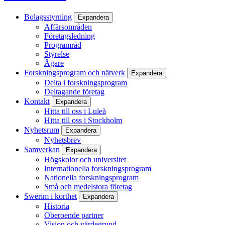
Bolagsstyrning
Expandera
Affärsområden
Företagsledning
Programråd
Styrelse
Ägare
Forskningsprogram och nätverk
Expandera
Delta i forskningsprogram
Deltagande företag
Kontakt
Expandera
Hitta till oss i Luleå
Hitta till oss i Stockholm
Nyhetsrum
Expandera
Nyhetsbrev
Samverkan
Expandera
Högskolor och universitet
Internationella forskningsprogram
Nationella forskningsprogram
Små och medelstora företag
Swerim i korthet
Expandera
Historia
Oberoende partner
Vision och värdegrund