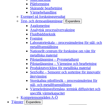
Plåtformning
Skärande bearbetning
Värmebehandling
Exempel på forskningsresultat
Test- och demoanläggningar
Expandera
Agglomering
Analytisk processövervakning
Fluidbäddsteknik
Fogning
Laboratorieskala – processimulering för stål- och
metallframställning
Nationellt centrum för forskning om väte för
metalliska material
Pilotanläggning – Pyrometallurgi
Pilotanläggning – Värmning och bearbetning
Produktutveckling för metalliska material
SenSoRe – Sensorer och sortering för innovativ
återvinning
Storskaliga pilotförsök – processimulering för
stål- och metallframställning
Värmeledningsförmåga, termisk diffusivitet och
specifik värmekapacitet
Kompetensområden A-Ö
Tjänster
Expandera