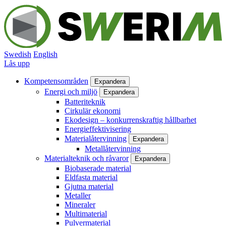
Hoppa
till
huvudinnehåll
Swedish
English
Lås upp
Kompetensområden
Expandera
Huvudmeny
Energi och miljö
Expandera
Batteriteknik
Cirkulär ekonomi
Ekodesign – konkurrenskraftig hållbarhet
Energieffektivisering
Materialåtervinning
Expandera
Metallåtervinning
Materialteknik och råvaror
Expandera
Biobaserade material
Eldfasta material
Gjutna material
Metaller
Mineraler
Multimaterial
Pulvermaterial