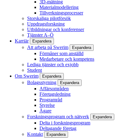
3D-mätning
Materialmodellering
Tillverkningsprocesser
Storskaliga pilotförsök
Uppdragsforskning
Utbildningar och konferenser
Tjänster A–Ö
Karriär
Expandera
Att arbeta på Swerim
Expandera
Förmåner som anställd
Medarbetare och kompetens
Lediga tjänster och exjobb
Student
Om Swerim
Expandera
Bolagsstyrning
Expandera
Affärsområden
Företagsledning
Programråd
Styrelse
Ägare
Forskningsprogram och nätverk
Expandera
Delta i forskningsprogram
Deltagande företag
Kontakt
Expandera