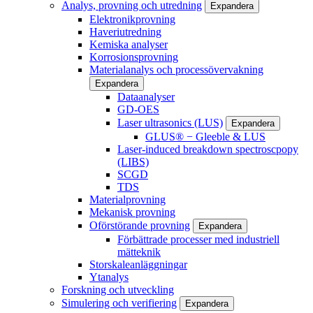
Analys, provning och utredning
Expandera
Elektronikprovning
Haveriutredning
Kemiska analyser
Korrosionsprovning
Materialanalys och processövervakning
Expandera
Dataanalyser
GD-OES
Laser ultrasonics (LUS)
Expandera
GLUS® − Gleeble & LUS
Laser-induced breakdown spectroscpopy
(LIBS)
SCGD
TDS
Materialprovning
Mekanisk provning
Oförstörande provning
Expandera
Förbättrade processer med industriell
mätteknik
Storskaleanläggningar
Ytanalys
Forskning och utveckling
Simulering och verifiering
Expandera