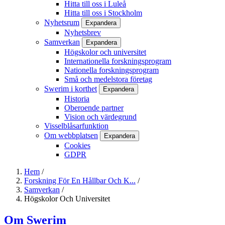
Hitta till oss i Luleå
Hitta till oss i Stockholm
Nyhetsrum
Expandera
Nyhetsbrev
Samverkan
Expandera
Högskolor och universitet
Internationella forskningsprogram
Nationella forskningsprogram
Små och medelstora företag
Swerim i korthet
Expandera
Historia
Oberoende partner
Vision och värdegrund
Visselblåsarfunktion
Om webbplatsen
Expandera
Cookies
GDPR
Hem
/
Forskning För En Hållbar Och K...
/
Länkstig
Samverkan
/
Högskolor Och Universitet
Om Swerim