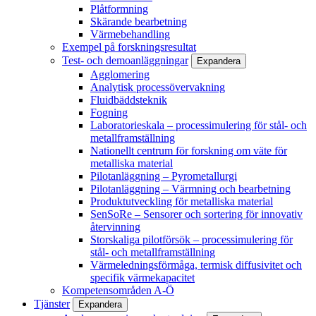
Plåtformning
Skärande bearbetning
Värmebehandling
Exempel på forskningsresultat
Test- och demoanläggningar
Expandera
Agglomering
Analytisk processövervakning
Fluidbäddsteknik
Fogning
Laboratorieskala – processimulering för stål- och
metallframställning
Nationellt centrum för forskning om väte för
metalliska material
Pilotanläggning – Pyrometallurgi
Pilotanläggning – Värmning och bearbetning
Produktutveckling för metalliska material
SenSoRe – Sensorer och sortering för innovativ
återvinning
Storskaliga pilotförsök – processimulering för
stål- och metallframställning
Värmeledningsförmåga, termisk diffusivitet och
specifik värmekapacitet
Kompetensområden A-Ö
Tjänster
Expandera