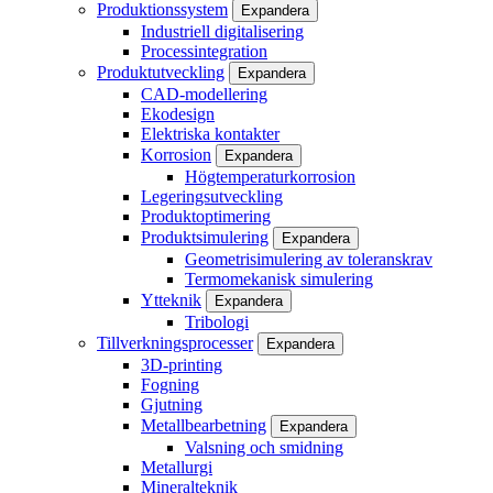
Produktionssystem
Expandera
Industriell digitalisering
Processintegration
Produktutveckling
Expandera
CAD-modellering
Ekodesign
Elektriska kontakter
Korrosion
Expandera
Högtemperaturkorrosion
Legeringsutveckling
Produktoptimering
Produktsimulering
Expandera
Geometrisimulering av toleranskrav
Termomekanisk simulering
Ytteknik
Expandera
Tribologi
Tillverkningsprocesser
Expandera
3D-printing
Fogning
Gjutning
Metallbearbetning
Expandera
Valsning och smidning
Metallurgi
Mineralteknik