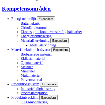
Kompetensområden
Energi och miljö
Expandera
Batteriteknik
Cirkulär ekonomi
Ekodesign – konkurrenskraftig hållbarhet
Energieffektivisering
Materialåtervinning
Expandera
Metallåtervinning
Materialteknik och råvaror
Expandera
Biobaserade material
Eldfasta material
Gjutna material
Metaller
Mineraler
Multimaterial
Pulvermaterial
Produktionssystem
Expandera
Industriell digitalisering
Processintegration
Produktutveckling
Expandera
CAD-modellering