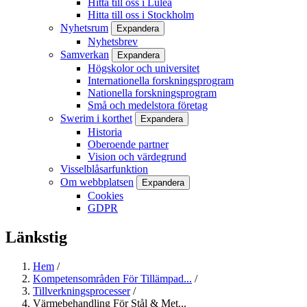
Hitta till oss i Luleå
Hitta till oss i Stockholm
Nyhetsrum
Expandera
Nyhetsbrev
Samverkan
Expandera
Högskolor och universitet
Internationella forskningsprogram
Nationella forskningsprogram
Små och medelstora företag
Swerim i korthet
Expandera
Historia
Oberoende partner
Vision och värdegrund
Visselblåsarfunktion
Om webbplatsen
Expandera
Cookies
GDPR
Länkstig
Hem
/
Kompetensområden För Tillämpad...
/
Tillverkningsprocesser
/
Värmebehandling För Stål & Met...