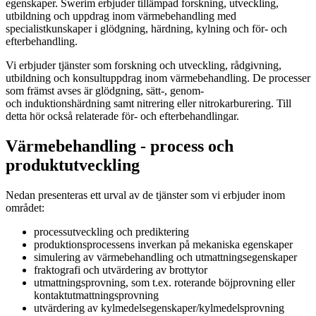
egenskaper. Swerim erbjuder tillämpad forskning, utveckling,
utbildning och uppdrag inom värmebehandling med
specialistkunskaper i glödgning, härdning, kylning och för- och
efterbehandling.
Vi erbjuder tjänster som forskning och utveckling, rådgivning,
utbildning och konsultuppdrag inom värmebehandling. De processer
som främst avses är glödgning, sätt-, genom-
och induktionshärdning samt nitrering eller nitrokarburering. Till
detta hör också relaterade för- och efterbehandlingar.
Värmebehandling - process och
produktutveckling
Nedan presenteras ett urval av de tjänster som vi erbjuder inom
området:
processutveckling och prediktering
produktionsprocessens inverkan på mekaniska egenskaper
simulering av värmebehandling och utmattningsegenskaper
fraktografi och utvärdering av brottytor
utmattningsprovning, som t.ex. roterande böjprovning eller
kontaktutmattningsprovning
utvärdering av kylmedelsegenskaper/kylmedelsprovning