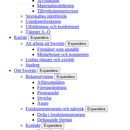
3D-mätning
Materialmodellering
Tillverkningsprocesser
Storskaliga pilotförsök
Uppdragsforskning
Utbildningar och konferenser
Tjänster A–Ö
Karriär
Expandera
Att arbeta på Swerim
Expandera
Förmåner som anställd
Medarbetare och kompetens
Lediga tjänster och exjobb
Student
Om Swerim
Expandera
Bolagsstyrning
Expandera
Affärsområden
Företagsledning
Programråd
Styrelse
Ägare
Forskningsprogram och nätverk
Expandera
Delta i forskningsprogram
Deltagande företag
Kontakt
Expandera