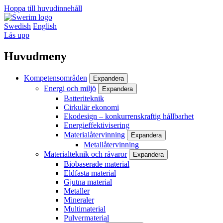
Hoppa till huvudinnehåll
Swedish
English
Lås upp
Huvudmeny
Kompetensområden
Expandera
Energi och miljö
Expandera
Batteriteknik
Cirkulär ekonomi
Ekodesign – konkurrenskraftig hållbarhet
Energieffektivisering
Materialåtervinning
Expandera
Metallåtervinning
Materialteknik och råvaror
Expandera
Biobaserade material
Eldfasta material
Gjutna material
Metaller
Mineraler
Multimaterial
Pulvermaterial