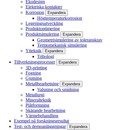
Ekodesign
Elektriska kontakter
Korrosion
Expandera
Högtemperaturkorrosion
Legeringsutveckling
Produktoptimering
Produktsimulering
Expandera
Geometrisimulering av toleranskrav
Termomekanisk simulering
Ytteknik
Expandera
Tribologi
Tillverkningsprocesser
Expandera
3D-printing
Fogning
Gjutning
Metallbearbetning
Expandera
Valsning och smidning
Metallurgi
Mineralteknik
Plåtformning
Skärande bearbetning
Värmebehandling
Exempel på forskningsresultat
Test- och demoanläggningar
Expandera