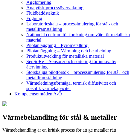
Agglomering
Analytisk processövervakning
Fluidbäddsteknik
Fogning
Laboratorieskala – processimulering för stål- och
metallframställning
Nationellt centrum för forskning om väte för metalliska
material
Pilotanläggning – Pyrometallurgi
Pilotanläggning – Värmning och bearbetning
Produktutveckling för metalliska material
SenSoRe – Sensorer och sortering för innovativ
återvinning
Storskaliga pilotförsök – processimulering för stål- och
metallframställning
Värmeledningsförmåga, termisk diffusivitet och
specifik värmekapacitet
Kompetensområden A-Ö
Värmebehandling för stål & metaller
Värmebehandling är en kritisk process för att ge metaller rätt