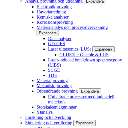
Analys, provning och utredning
Expandera
Elektronikprovning
Haveriutredning
Kemiska analyser
Korrosionsprovning
Materialanalys och processövervakning
Expandera
Dataanalyser
GD-OES
Laser ultrasonics (LUS)
Expandera
GLUS® − Gleeble & LUS
Laser-induced breakdown spectroscpopy
(LIBS)
SCGD
TDS
Materialprovning
Mekanisk provning
Oförstörande provning
Expandera
Förbättrade processer med industriell
mätteknik
Storskaleanläggningar
Ytanalys
Forskning och utveckling
Simulering och verifiering
Expandera