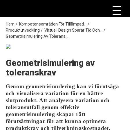
H
o
p
p
a
L
Hem
/
Kompetensområden För Tillämpad...
/
t
ä
Produktutveckling
/
Virtuell Design Sparar Tid Och...
/
i
n
Geometrisimulering Av Tolerans...
l
l
k
h
s
u
v
t
Geometrisimulering av
u
i
d
toleranskrav
i
g
n
n
Genom geometrisimulering kan vi förutsäga
e
h
och visualisera variation för en bättre
å
slutprodukt. Att analysera variation och
l
l
toleransutfall genom effektiv
geometrisimulering skapar rätt
förutsättningar för att kunna optimera
produktkrav och tillverkningskostnader.