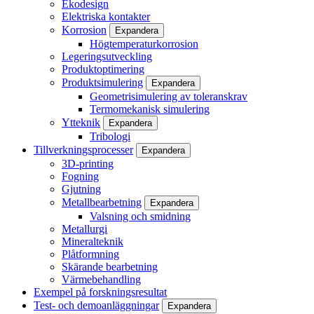
Ekodesign
Elektriska kontakter
Korrosion
Expandera
Högtemperaturkorrosion
Legeringsutveckling
Produktoptimering
Produktsimulering
Expandera
Geometrisimulering av toleranskrav
Termomekanisk simulering
Ytteknik
Expandera
Tribologi
Tillverkningsprocesser
Expandera
3D-printing
Fogning
Gjutning
Metallbearbetning
Expandera
Valsning och smidning
Metallurgi
Mineralteknik
Plåtformning
Skärande bearbetning
Värmebehandling
Exempel på forskningsresultat
Test- och demoanläggningar
Expandera