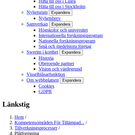
Hitta till oss i Luleå
Hitta till oss i Stockholm
Nyhetsrum
Expandera
Nyhetsbrev
Samverkan
Expandera
Högskolor och universitet
Internationella forskningsprogram
Nationella forskningsprogram
Små och medelstora företag
Swerim i korthet
Expandera
Historia
Oberoende partner
Vision och värdegrund
Visselblåsarfunktion
Om webbplatsen
Expandera
Cookies
GDPR
Länkstig
Hem
/
Kompetensområden För Tillämpad...
/
Tillverkningsprocesser
/
Plåtformning