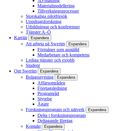
3D-mätning
Materialmodellering
Tillverkningsprocesser
Storskaliga pilotförsök
Uppdragsforskning
Utbildningar och konferenser
Tjänster A–Ö
Karriär
Expandera
Att arbeta på Swerim
Expandera
Förmåner som anställd
Medarbetare och kompetens
Lediga tjänster och exjobb
Student
Om Swerim
Expandera
Bolagsstyrning
Expandera
Affärsområden
Företagsledning
Programråd
Styrelse
Ägare
Forskningsprogram och nätverk
Expandera
Delta i forskningsprogram
Deltagande företag
Kontakt
Expandera