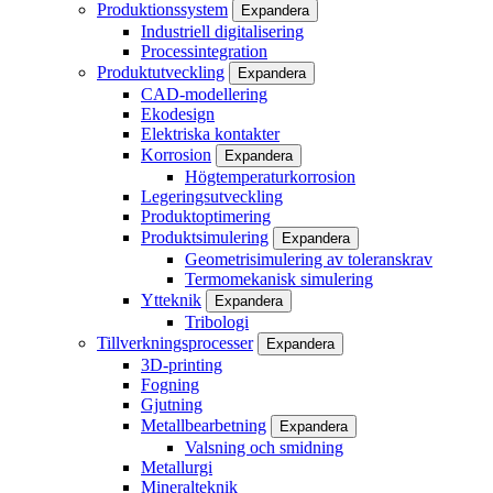
Produktionssystem
Expandera
Industriell digitalisering
Processintegration
Produktutveckling
Expandera
CAD-modellering
Ekodesign
Elektriska kontakter
Korrosion
Expandera
Högtemperaturkorrosion
Legeringsutveckling
Produktoptimering
Produktsimulering
Expandera
Geometrisimulering av toleranskrav
Termomekanisk simulering
Ytteknik
Expandera
Tribologi
Tillverkningsprocesser
Expandera
3D-printing
Fogning
Gjutning
Metallbearbetning
Expandera
Valsning och smidning
Metallurgi
Mineralteknik