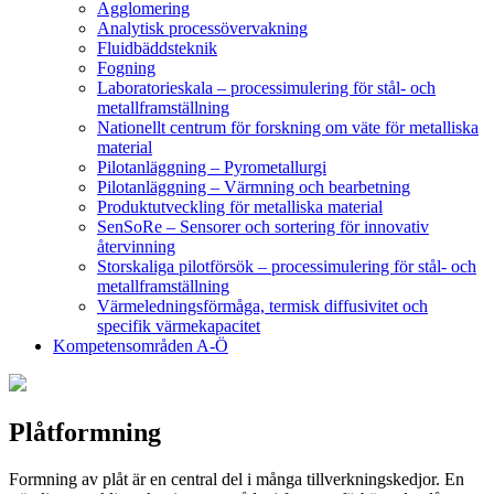
Agglomering
Analytisk processövervakning
Fluidbäddsteknik
Fogning
Laboratorieskala – processimulering för stål- och
metallframställning
Nationellt centrum för forskning om väte för metalliska
material
Pilotanläggning – Pyrometallurgi
Pilotanläggning – Värmning och bearbetning
Produktutveckling för metalliska material
SenSoRe – Sensorer och sortering för innovativ
återvinning
Storskaliga pilotförsök – processimulering för stål- och
metallframställning
Värmeledningsförmåga, termisk diffusivitet och
specifik värmekapacitet
Kompetensområden A-Ö
Plåtformning
Formning av plåt är en central del i många tillverkningskedjor. En