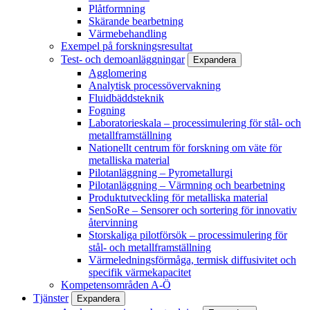
Plåtformning
Skärande bearbetning
Värmebehandling
Exempel på forskningsresultat
Test- och demoanläggningar
Expandera
Agglomering
Analytisk processövervakning
Fluidbäddsteknik
Fogning
Laboratorieskala – processimulering för stål- och
metallframställning
Nationellt centrum för forskning om väte för
metalliska material
Pilotanläggning – Pyrometallurgi
Pilotanläggning – Värmning och bearbetning
Produktutveckling för metalliska material
SenSoRe – Sensorer och sortering för innovativ
återvinning
Storskaliga pilotförsök – processimulering för
stål- och metallframställning
Värmeledningsförmåga, termisk diffusivitet och
specifik värmekapacitet
Kompetensområden A-Ö
Tjänster
Expandera