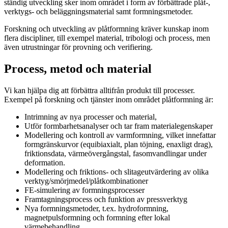
ständig utveckling sker inom området i form av förbättrade plåt-,
verktygs- och beläggningsmaterial samt formningsmetoder.
Forskning och utveckling av plåtformning kräver kunskap inom
flera discipliner, till exempel material, tribologi och process, men
även utrustningar för provning och verifiering.
Process, metod och material
Vi kan hjälpa dig att förbättra alltifrån produkt till processer.
Exempel på forskning och tjänster inom området plåtformning är:
Intrimning av nya processer och material,
Utför formbarhetsanalyser och tar fram materialegenskaper
Modellering och kontroll av varmformning, vilket innefattar
formgränskurvor (equibiaxialt, plan töjning, enaxligt drag),
friktionsdata, värmeövergångstal, fasomvandlingar under
deformation.
Modellering och friktions- och slitageutvärdering av olika
verktyg/smörjmedel/plåtkombinationer
FE-simulering av formningsprocesser
Framtagningsprocess och funktion av pressverktyg
Nya formningsmetoder, t.ex. hydroformning,
magnetpulsformning och formning efter lokal
värmebehandling