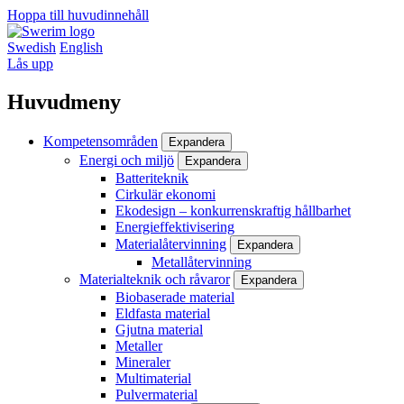
Hoppa till huvudinnehåll
Swedish
English
Lås upp
Huvudmeny
Kompetensområden
Expandera
Energi och miljö
Expandera
Batteriteknik
Cirkulär ekonomi
Ekodesign – konkurrenskraftig hållbarhet
Energieffektivisering
Materialåtervinning
Expandera
Metallåtervinning
Materialteknik och råvaror
Expandera
Biobaserade material
Eldfasta material
Gjutna material
Metaller
Mineraler
Multimaterial
Pulvermaterial