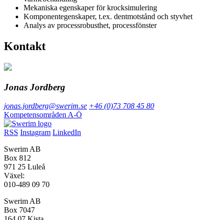
Mekaniska egenskaper för krocksimulering
Komponentegenskaper, t.ex. dentmotstånd och styvhet
Analys av processrobusthet, processfönster
Kontakt
Jonas Jordberg
jonas.jordberg@swerim.se
+46 (0)73 708 45 80
Kompetensområden A-Ö
RSS
Instagram
LinkedIn
Swerim AB
Box 812
971 25 Luleå
Växel:
010-489 09 70
Swerim AB
Box 7047
164 07 Kista