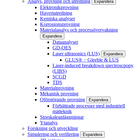
Analys, provning och utredning
Expandera
Elektronikprovning
Haveriutredning
Kemiska analyser
Korrosionsprovning
Materialanalys och processövervakning
Expandera
Dataanalyser
GD-OES
Laser ultrasonics (LUS)
Expandera
GLUS® − Gleeble & LUS
Laser-induced breakdown spectroscpopy
(LIBS)
SCGD
TDS
Materialprovning
Mekanisk provning
Oförstörande provning
Expandera
Förbättrade processer med industriell
mätteknik
Storskaleanläggningar
Ytanalys
Forskning och utveckling
Simulering och verifiering
Expandera