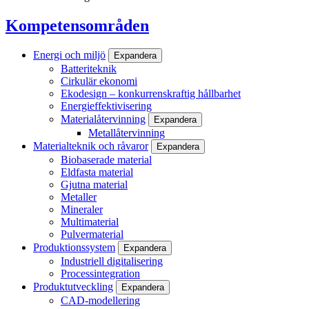
Kompetensområden
Energi och miljö
Expandera
Batteriteknik
Cirkulär ekonomi
Ekodesign – konkurrenskraftig hållbarhet
Energieffektivisering
Materialåtervinning
Expandera
Metallåtervinning
Materialteknik och råvaror
Expandera
Biobaserade material
Eldfasta material
Gjutna material
Metaller
Mineraler
Multimaterial
Pulvermaterial
Produktionssystem
Expandera
Industriell digitalisering
Processintegration
Produktutveckling
Expandera
CAD-modellering