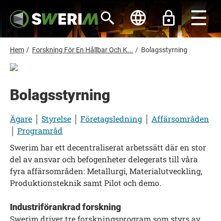
H
o
p
p
a
t
L
Hem
/
Forskning För En Hållbar Och K...
/
Bolagsstyrning
i
ä
l
l
n
h
k
u
Bolagsstyrning
s
v
u
t
d
Ägare
│
Styrelse
│
Företagsledning
│
Affärsområden
i
i
n
│
Programråd
g
n
e
Swerim har ett decentraliserat arbetssätt där en stor
h
del av ansvar och befogenheter delegerats till våra
å
fyra affärsområden: Metallurgi, Materialutveckling,
l
l
Produktionsteknik samt Pilot och demo.
Industriförankrad forskning
Swerim driver tre forskningsprogram som styrs av