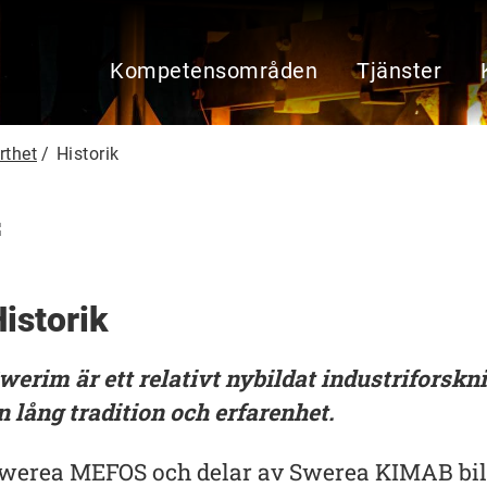
H
Kompetensområden
Tjänster
u
v
u
rthet
/
Historik
d
m
e
n
y
istorik
werim är ett relativt nybildat industriforskn
n lång tradition och erfarenhet.
werea MEFOS och delar av Swerea KIMAB bil