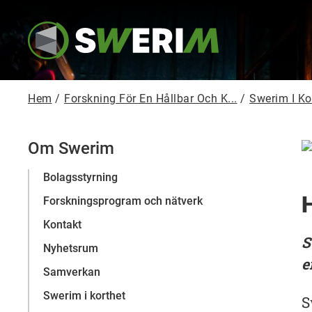
H
o
p
p
a
t
i
l
L
Hem
/
Forskning För En Hållbar Och K...
/
Swerim I Ko
l
ä
h
u
n
v
Om Swerim
u
k
d
s
Bolagsstyrning
i
n
t
H
Forskningsprogram och nätverk
n
e
i
Kontakt
h
g
S
å
Nyhetsrum
l
e
l
Samverkan
Swerim i korthet
S