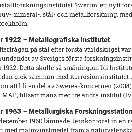
etallforskningsinstitutet Swerim, ett nytt fo
ruv-, mineral-, stål- och metallforskning, me
tockholm.
r 1922 − Metallografiska institutet
fterfrågan på stål efter första världskriget va
rundandet av Sveriges första forskningsinstitu
r 1922. Detta skulle så småningom bli Institut
edan gick samman med Korrosionsinstitute
om att bli en del av Swerea-koncernen (200
IMAB, tillsammans med tre andra institut (
r 1963 − Metallurgiska Forskningsstatio
 december 1960 lämnade Jernkontoret in en r
tt med malmvinstmedel främja naturvetenska