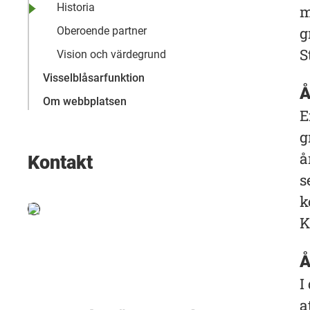
Historia
m
g
Oberoende partner
S
Vision och värdegrund
Visselblåsarfunktion
Å
Om webbplatsen
E
g
å
Kontakt
s
k
K
Å
I
a