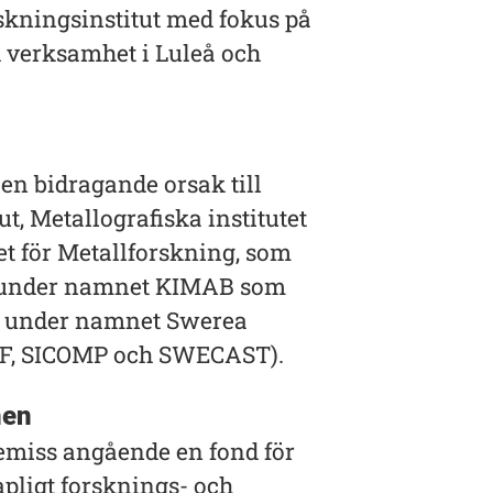
rskningsinstitut med fokus på
d verksamhet i Luleå och
r en bidragande orsak till
t, Metallografiska institutet
et för Metallforskning, som
t under namnet KIMAB som
8) under namnet Swerea
IVF, SICOMP och SWECAST).
nen
emiss angående en fond för
pligt forsknings- och