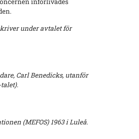
ncernen införlivades
den.
river under avtalet för
ndare, Carl Benedicks, utanför
talet).
ationen (MEFOS) 1963 i Luleå.