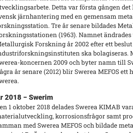
tvecklingsarbete. Detta var första gången det 
vensk järnhantering med en gemensam metal
orskningsstation. Tre år senare bildades Meta
orskningsstationen (1963). Namnet ändrades ti
etallurgisk Forskning år 2002 efter ett beslut
ndustriforskningsinstituten ska bolagiseras. M
werea-koncernen 2009 och byter namn till S
ågra år senare (2012) blir Swerea MEFOS ett he
werea.
r 2018 − Swerim
en 1 oktober 2018 delades Swerea KIMAB vara
aterialutveckling, korrosionsfrågor samt pr
amman med Swerea MEFOS och bildade metall