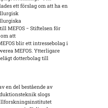
lades ett förslag om att ha en
lurgisk
llurgiska
ll MEFOS − Stiftelsen för
 om att
EFOS blir ett intressebolag i
werea MEFOS. Ytterligare
lägt dotterbolag till
v en del bestående av
oduktionsteknik slogs
forskningsinstitutet