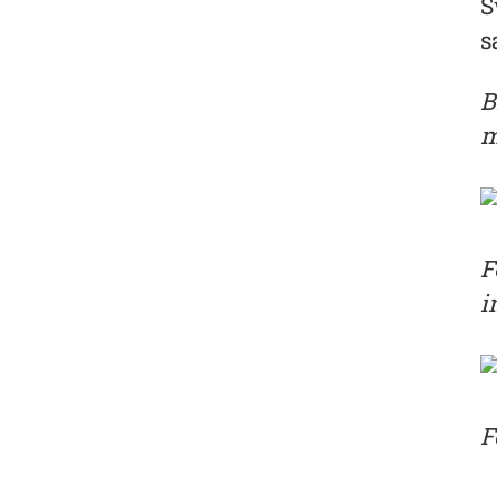
S
s
B
m
F
i
F