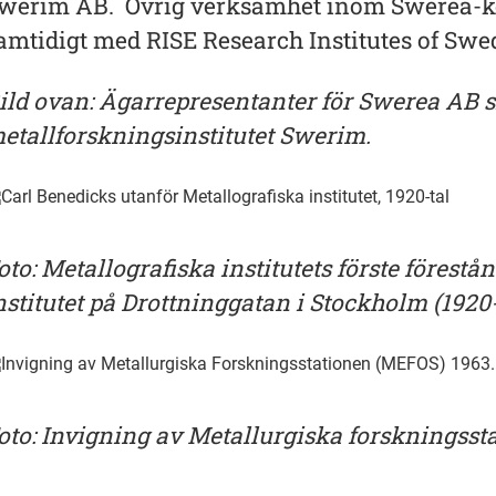
werim AB. Övrig verksamhet inom Swerea-ko
amtidigt med RISE Research Institutes of Swe
ild ovan: Ägarrepresentanter för Swerea AB sk
etallforskningsinstitutet Swerim.
oto: Metallografiska institutets förste förestå
nstitutet på Drottninggatan i Stockholm (1920-
oto: Invigning av Metallurgiska forskningsst