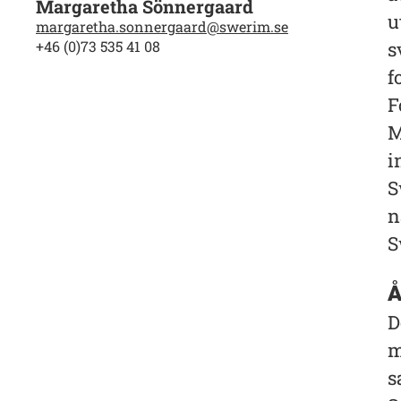
Margaretha Sönnergaard
u
margaretha.sonnergaard@swerim.se
+46 (0)73 535 41 08
s
f
F
M
i
S
n
S
Å
D
m
s