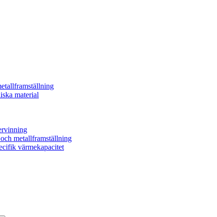
etallframställning
iska material
ervinning
- och metallframställning
ecifik värmekapacitet