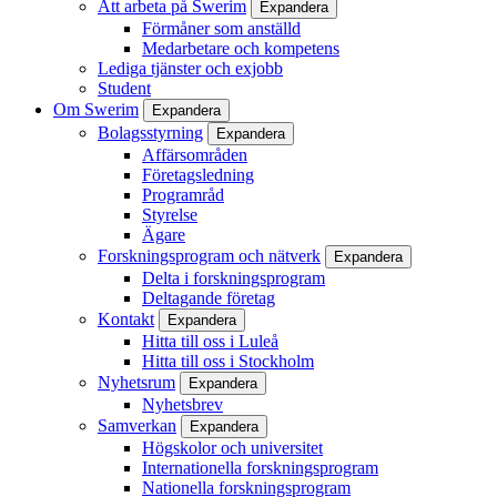
Att arbeta på Swerim
Expandera
Förmåner som anställd
Medarbetare och kompetens
Lediga tjänster och exjobb
Student
Om Swerim
Expandera
Bolagsstyrning
Expandera
Affärsområden
Företagsledning
Programråd
Styrelse
Ägare
Forskningsprogram och nätverk
Expandera
Delta i forskningsprogram
Deltagande företag
Kontakt
Expandera
Hitta till oss i Luleå
Hitta till oss i Stockholm
Nyhetsrum
Expandera
Nyhetsbrev
Samverkan
Expandera
Högskolor och universitet
Internationella forskningsprogram
Nationella forskningsprogram