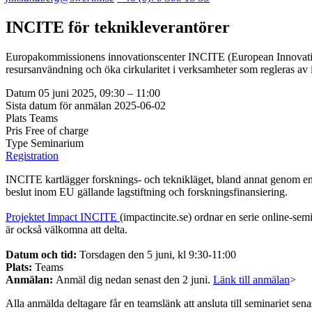
INCITE för teknikleverantörer
Europakommissionens innovationscenter INCITE (European Innovation 
resursanvändning och öka cirkularitet i verksamheter som regleras av 
Datum
05 juni 2025, 09:30 – 11:00
Sista datum för anmälan
2025-06-02
Plats
Teams
Pris
Free of charge
Type
Seminarium
Registration
INCITE kartlägger forsknings- och teknikläget, bland annat genom en
beslut inom EU gällande lagstiftning och forskningsfinansiering.
Projektet Impact INCITE
(impactincite.se) ordnar en serie online-sem
är också välkomna att delta.
Datum och tid:
Torsdagen den 5 juni, kl 9:30-11:00
Plats:
Teams
Anmälan:
Anmäl dig nedan senast den 2 juni.
Länk till anmälan
>
Alla anmälda deltagare får en teamslänk att ansluta till seminariet sena