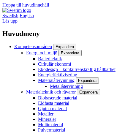
Hoppa till huvudinnehåll
Swedish
English
Lås upp
Huvudmeny
Kompetensområden
Expandera
Energi och miljö
Expandera
Batteriteknik
Cirkulär ekonomi
Ekodesign – konkurrenskraftig hållbarhet
Energieffektivisering
Materialåtervinning
Expandera
Metallåtervinning
Materialteknik och råvaror
Expandera
Biobaserade material
Eldfasta material
Gjutna material
Metaller
Mineraler
Multimaterial
Pulvermaterial