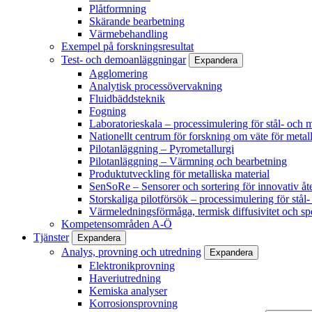
Plåtformning
Skärande bearbetning
Värmebehandling
Exempel på forskningsresultat
Test- och demoanläggningar
Expandera
Agglomering
Analytisk processövervakning
Fluidbäddsteknik
Fogning
Laboratorieskala – processimulering för stål- och m
Nationellt centrum för forskning om väte för metall
Pilotanläggning – Pyrometallurgi
Pilotanläggning – Värmning och bearbetning
Produktutveckling för metalliska material
SenSoRe – Sensorer och sortering för innovativ åt
Storskaliga pilotförsök – processimulering för stål
Värmeledningsförmåga, termisk diffusivitet och sp
Kompetensområden A-Ö
Tjänster
Expandera
Analys, provning och utredning
Expandera
Elektronikprovning
Haveriutredning
Kemiska analyser
Korrosionsprovning