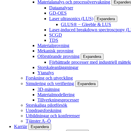
Materialanalys och processövervakning
Expander
Dataanalyser
GD-OES
Laser ultrasonics (LUS)
Expandera
GLUS® − Gleeble & LUS
Laser-induced breakdown spectroscpopy (L
SCGD
TDS
Materialprovning
Mekanisk provning
Oförstörande provning
Expandera
Förbättrade processer med industriell mättek
Storskaleanläggningar
Ytanalys
Forskning och utveckling
Simulering och verifiering
Expandera
3D-mätning
Materialmodellering
Tillverkningsprocesser
Storskaliga pilotförsök
Uppdragsforskning
Utbildningar och konferenser
Tjänster A–Ö
Karriär
Expandera