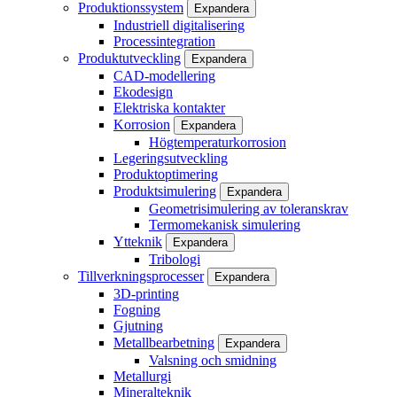
Produktionssystem
Expandera
Industriell digitalisering
Processintegration
Produktutveckling
Expandera
CAD-modellering
Ekodesign
Elektriska kontakter
Korrosion
Expandera
Högtemperaturkorrosion
Legeringsutveckling
Produktoptimering
Produktsimulering
Expandera
Geometrisimulering av toleranskrav
Termomekanisk simulering
Ytteknik
Expandera
Tribologi
Tillverkningsprocesser
Expandera
3D-printing
Fogning
Gjutning
Metallbearbetning
Expandera
Valsning och smidning
Metallurgi
Mineralteknik