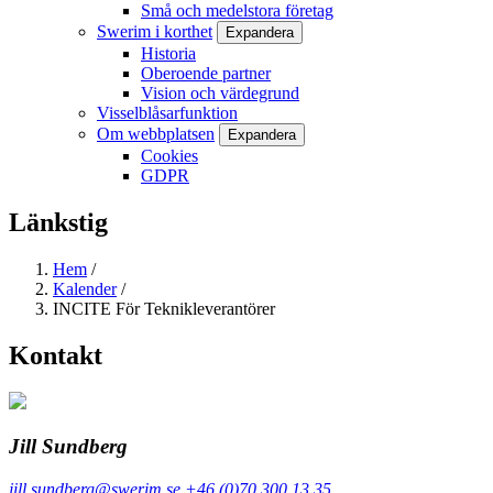
Små och medelstora företag
Swerim i korthet
Expandera
Historia
Oberoende partner
Vision och värdegrund
Visselblåsarfunktion
Om webbplatsen
Expandera
Cookies
GDPR
Länkstig
Hem
/
Kalender
/
INCITE För Teknikleverantörer
Kontakt
Jill Sundberg
jill.sundberg@swerim.se
+46 (0)70 300 13 35