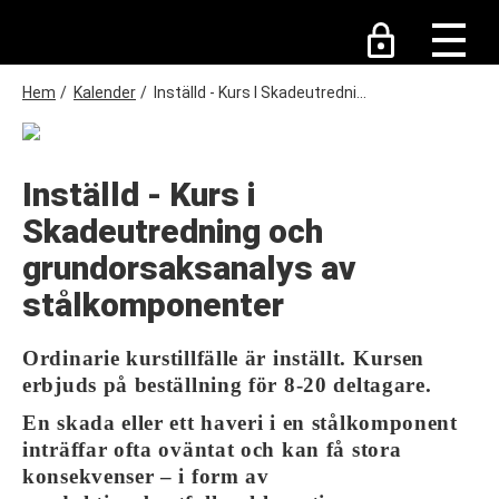
H
o
p
p
a
L
Hem
/
Kalender
/
Inställd - Kurs I Skadeutredni...
t
ä
i
n
l
l
k
h
Inställd - Kurs i
s
u
v
Skadeutredning och
t
u
i
d
grundorsaksanalys av
i
g
n
stålkomponenter
n
e
h
Ordinarie kurstillfälle är inställt. Kursen
å
erbjuds på beställning för 8-20 deltagare.
l
l
En skada eller ett haveri i en stålkomponent
inträffar ofta oväntat och kan få stora
konsekvenser – i form av