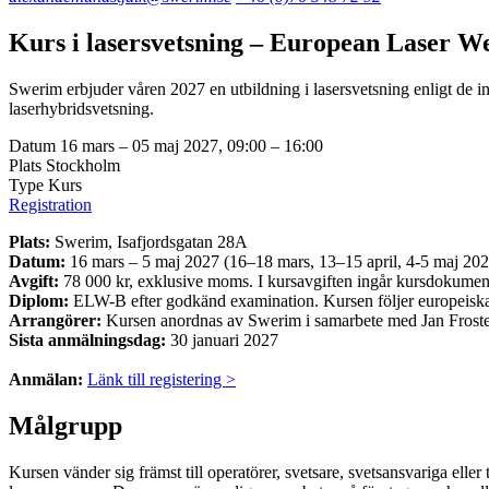
Kurs i lasersvetsning – European Laser W
Swerim erbjuder våren 2027 en utbildning i lasersvetsning enligt de i
laserhybridsvetsning.
Datum
16 mars – 05 maj 2027, 09:00 – 16:00
Plats
Stockholm
Type
Kurs
Registration
Plats:
Swerim, Isafjordsgatan 28A
Datum:
16 mars – 5 maj 2027 (16–18 mars, 13–15 april, 4-5 maj 2027
Avgift:
78 000 kr, exklusive moms. I kursavgiften ingår kursdokument
Diplom:
ELW-B efter godkänd examination. Kursen följer europeiska r
Arrangörer:
Kursen anordnas av Swerim i samarbete med Jan Froste
Sista anmälningsdag:
30 januari 2027
Anmälan:
Länk till registering >
Målgrupp
Kursen vänder sig främst till operatörer, svetsare, svetsansvariga elle