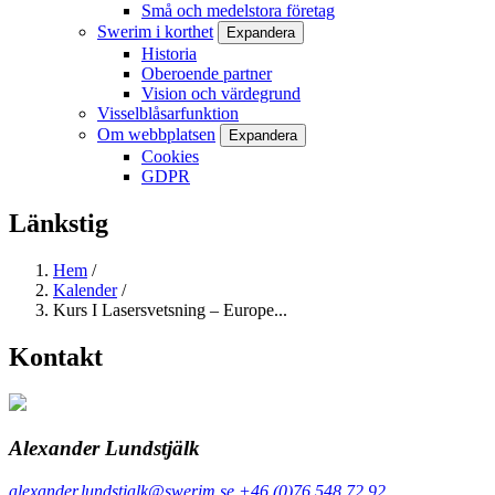
Små och medelstora företag
Swerim i korthet
Expandera
Historia
Oberoende partner
Vision och värdegrund
Visselblåsarfunktion
Om webbplatsen
Expandera
Cookies
GDPR
Länkstig
Hem
/
Kalender
/
Kurs I Lasersvetsning – Europe...
Kontakt
Alexander Lundstjälk
alexander.lundstjalk@swerim.se
+46 (0)76 548 72 92