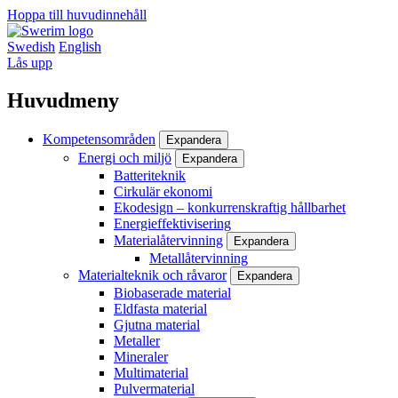
Hoppa till huvudinnehåll
Swedish
English
Lås upp
Huvudmeny
Kompetensområden
Expandera
Energi och miljö
Expandera
Batteriteknik
Cirkulär ekonomi
Ekodesign – konkurrenskraftig hållbarhet
Energieffektivisering
Materialåtervinning
Expandera
Metallåtervinning
Materialteknik och råvaror
Expandera
Biobaserade material
Eldfasta material
Gjutna material
Metaller
Mineraler
Multimaterial
Pulvermaterial