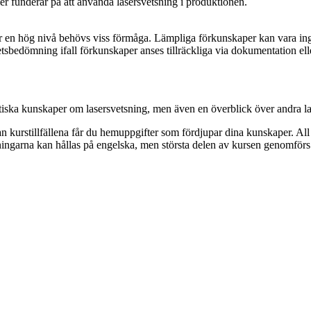
er funderar på att använda lasersvetsning i produktionen.
r en hög nivå behövs viss förmåga. Lämpliga förkunskaper kan vara ing
etsbedömning ifall förkunskaper anses tillräckliga via dokumentation e
ktiska kunskaper om lasersvetsning, men även en överblick över andra l
n kurstillfällena får du hemuppgifter som fördjupar dina kunskaper. All 
läsningarna kan hållas på engelska, men största delen av kursen genomför