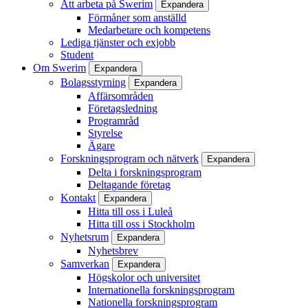
Att arbeta på Swerim
Expandera
Förmåner som anställd
Medarbetare och kompetens
Lediga tjänster och exjobb
Student
Om Swerim
Expandera
Bolagsstyrning
Expandera
Affärsområden
Företagsledning
Programråd
Styrelse
Ägare
Forskningsprogram och nätverk
Expandera
Delta i forskningsprogram
Deltagande företag
Kontakt
Expandera
Hitta till oss i Luleå
Hitta till oss i Stockholm
Nyhetsrum
Expandera
Nyhetsbrev
Samverkan
Expandera
Högskolor och universitet
Internationella forskningsprogram
Nationella forskningsprogram