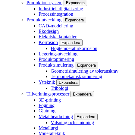
Produktionssystem
Expandera
Industriell digitalisering
Processintegration
Produktutveckling
Expandera
CAD-modellering
Ekodesign
Elektriska kontakter
Korrosion
Expandera
Högtemperaturkorrosion
Legeringsutveckling
Produktoptimering
Produktsimulering
Expandera
Geometrisimulering av toleranskrav
Termomekanisk simulering
Ytteknik
Expandera
Tribologi
Tillverkningsprocesser
Expandera
3D-printing
Fogning
Gjutning
Metallbearbetning
Expandera
Valsning och smidning
Metallurgi
Mineralteknik