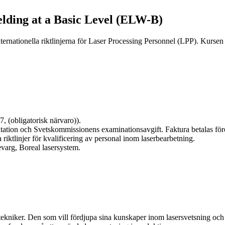
elding at a Basic Level (ELW-B)
nternationella riktlinjerna för Laser Processing Personnel (LPP). Kurs
, (obligatorisk närvaro)).
ation och Svetskommissionens examinationsavgift. Faktura betalas före
iktlinjer för kvalificering av personal inom laserbearbetning.
varg, Boreal lasersystem.
r tekniker. Den som vill fördjupa sina kunskaper inom lasersvetsning och