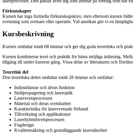
laserprocesser. Den passar även dig som arbetar på företag som har ell
Förkunskaper
Kursen har inga formella förkunskapskrav, men eftersom kursen hålle
svetsning som svetsare eller operatör. Vid ansökan gör vi en lämpligh
Kursbeskrivning
Kursen omfattar totalt 68 timmar och ger dig goda teoretiska och pra
Kursen kombinerar teori och praktik för bästa möjliga inlärning. Mella
tillgång till under kursens gång. Vissa delar av litteraturen och före
Teoretisk del
Den teoretiska delen omfattar totalt 28 timmar och omfattar:
Industrilasrar och deras funktion
Strålpropagering och laseroptik
Lasersvetsprocessen
Material och deras svetsbarhet
Karakteristika för lasersvetsade förband
Tillverkning och applikationer
Laserhybridsvetsprocessen
Fogdesign
Kvalitetssäkring och grundläggande lasersäkerhet