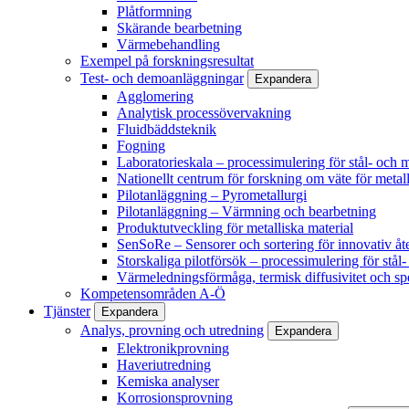
Plåtformning
Skärande bearbetning
Värmebehandling
Exempel på forskningsresultat
Test- och demoanläggningar
Expandera
Agglomering
Analytisk processövervakning
Fluidbäddsteknik
Fogning
Laboratorieskala – processimulering för stål- och m
Nationellt centrum för forskning om väte för metall
Pilotanläggning – Pyrometallurgi
Pilotanläggning – Värmning och bearbetning
Produktutveckling för metalliska material
SenSoRe – Sensorer och sortering för innovativ åt
Storskaliga pilotförsök – processimulering för stål
Värmeledningsförmåga, termisk diffusivitet och sp
Kompetensområden A-Ö
Tjänster
Expandera
Analys, provning och utredning
Expandera
Elektronikprovning
Haveriutredning
Kemiska analyser
Korrosionsprovning