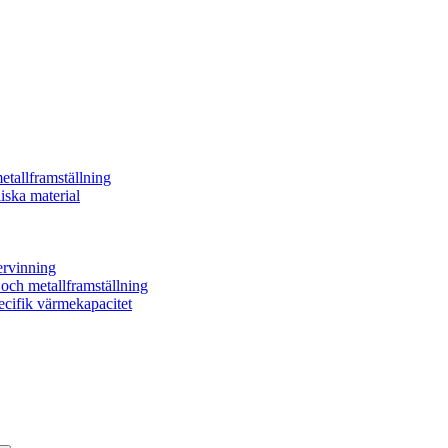
etallframställning
iska material
ervinning
- och metallframställning
ecifik värmekapacitet