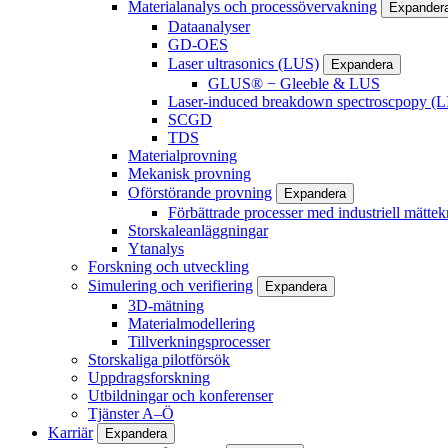
Materialanalys och processövervakning
Expander
Dataanalyser
GD-OES
Laser ultrasonics (LUS)
Expandera
GLUS® − Gleeble & LUS
Laser-induced breakdown spectroscpopy (L
SCGD
TDS
Materialprovning
Mekanisk provning
Oförstörande provning
Expandera
Förbättrade processer med industriell mättek
Storskaleanläggningar
Ytanalys
Forskning och utveckling
Simulering och verifiering
Expandera
3D-mätning
Materialmodellering
Tillverkningsprocesser
Storskaliga pilotförsök
Uppdragsforskning
Utbildningar och konferenser
Tjänster A–Ö
Karriär
Expandera