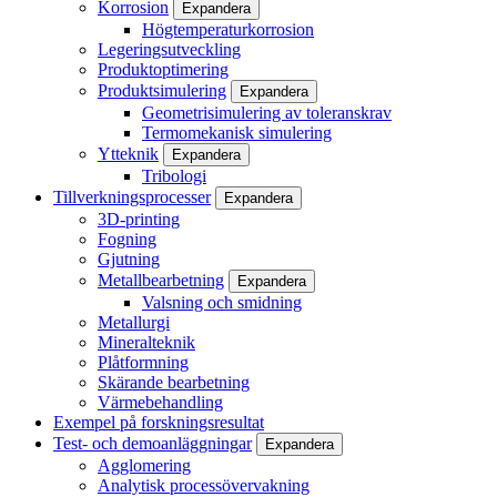
Korrosion
Expandera
Högtemperaturkorrosion
Legeringsutveckling
Produktoptimering
Produktsimulering
Expandera
Geometrisimulering av toleranskrav
Termomekanisk simulering
Ytteknik
Expandera
Tribologi
Tillverkningsprocesser
Expandera
3D-printing
Fogning
Gjutning
Metallbearbetning
Expandera
Valsning och smidning
Metallurgi
Mineralteknik
Plåtformning
Skärande bearbetning
Värmebehandling
Exempel på forskningsresultat
Test- och demoanläggningar
Expandera
Agglomering
Analytisk processövervakning