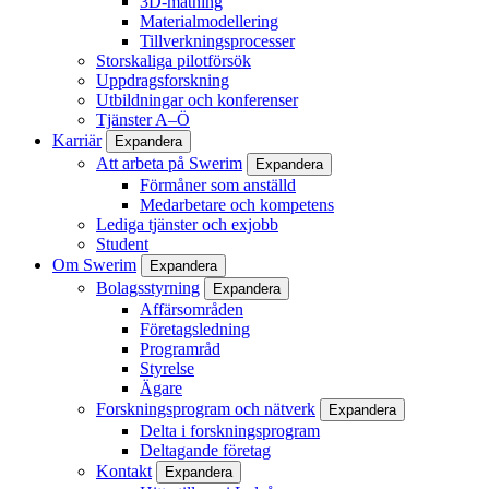
3D-mätning
Materialmodellering
Tillverkningsprocesser
Storskaliga pilotförsök
Uppdragsforskning
Utbildningar och konferenser
Tjänster A–Ö
Karriär
Expandera
Att arbeta på Swerim
Expandera
Förmåner som anställd
Medarbetare och kompetens
Lediga tjänster och exjobb
Student
Om Swerim
Expandera
Bolagsstyrning
Expandera
Affärsområden
Företagsledning
Programråd
Styrelse
Ägare
Forskningsprogram och nätverk
Expandera
Delta i forskningsprogram
Deltagande företag
Kontakt
Expandera