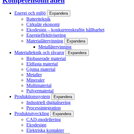
Kompetensområden
Energi och miljö
Expandera
Batteriteknik
Cirkulär ekonomi
Ekodesign – konkurrenskraftig hållbarhet
Energieffektivisering
Materialåtervinning
Expandera
Metallåtervinning
Materialteknik och råvaror
Expandera
Biobaserade material
Eldfasta material
Gjutna material
Metaller
Mineraler
Multimaterial
Pulvermaterial
Produktionssystem
Expandera
Industriell digitalisering
Processintegration
Produktutveckling
Expandera
CAD-modellering
Ekodesign
Elektriska kontakter