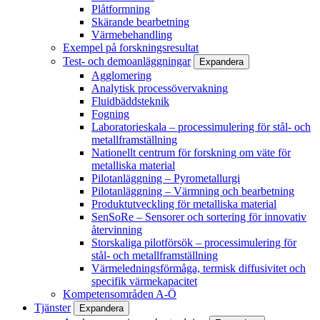
Plåtformning
Skärande bearbetning
Värmebehandling
Exempel på forskningsresultat
Test- och demoanläggningar
Expandera
Agglomering
Analytisk processövervakning
Fluidbäddsteknik
Fogning
Laboratorieskala – processimulering för stål- och
metallframställning
Nationellt centrum för forskning om väte för
metalliska material
Pilotanläggning – Pyrometallurgi
Pilotanläggning – Värmning och bearbetning
Produktutveckling för metalliska material
SenSoRe – Sensorer och sortering för innovativ
återvinning
Storskaliga pilotförsök – processimulering för
stål- och metallframställning
Värmeledningsförmåga, termisk diffusivitet och
specifik värmekapacitet
Kompetensområden A-Ö
Tjänster
Expandera