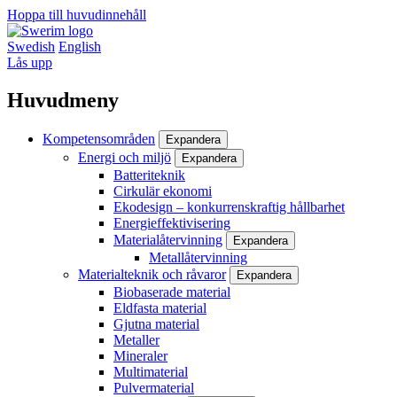
Hoppa till huvudinnehåll
Swedish
English
Lås upp
Huvudmeny
Kompetensområden
Expandera
Energi och miljö
Expandera
Batteriteknik
Cirkulär ekonomi
Ekodesign – konkurrenskraftig hållbarhet
Energieffektivisering
Materialåtervinning
Expandera
Metallåtervinning
Materialteknik och råvaror
Expandera
Biobaserade material
Eldfasta material
Gjutna material
Metaller
Mineraler
Multimaterial
Pulvermaterial