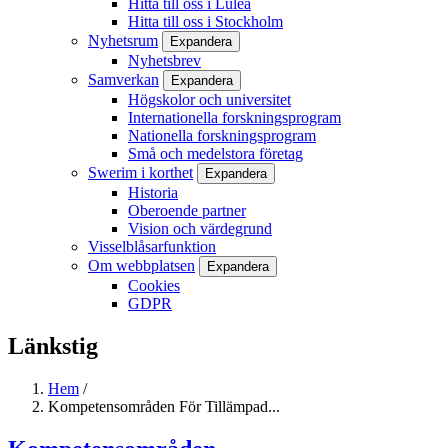
Hitta till oss i Luleå
Hitta till oss i Stockholm
Nyhetsrum
Expandera
Nyhetsbrev
Samverkan
Expandera
Högskolor och universitet
Internationella forskningsprogram
Nationella forskningsprogram
Små och medelstora företag
Swerim i korthet
Expandera
Historia
Oberoende partner
Vision och värdegrund
Visselblåsarfunktion
Om webbplatsen
Expandera
Cookies
GDPR
Länkstig
Hem
/
Kompetensområden För Tillämpad...