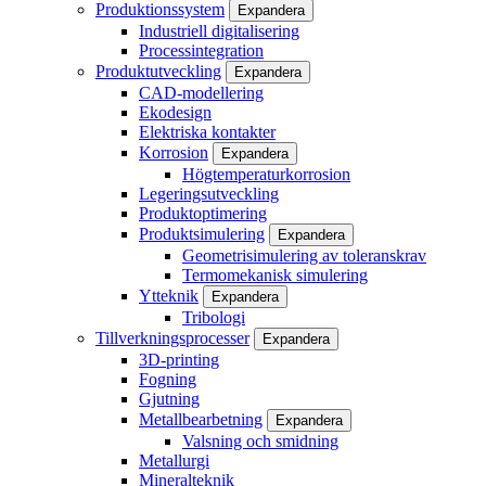
Produktionssystem
Expandera
Industriell digitalisering
Processintegration
Produktutveckling
Expandera
CAD-modellering
Ekodesign
Elektriska kontakter
Korrosion
Expandera
Högtemperaturkorrosion
Legeringsutveckling
Produktoptimering
Produktsimulering
Expandera
Geometrisimulering av toleranskrav
Termomekanisk simulering
Ytteknik
Expandera
Tribologi
Tillverkningsprocesser
Expandera
3D-printing
Fogning
Gjutning
Metallbearbetning
Expandera
Valsning och smidning
Metallurgi
Mineralteknik