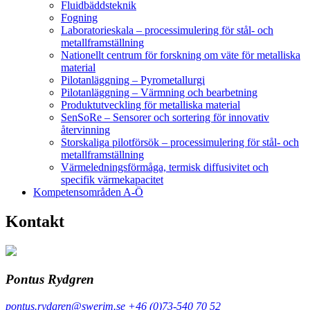
Fluidbäddsteknik
Fogning
Laboratorieskala – processimulering för stål- och
metallframställning
Nationellt centrum för forskning om väte för metalliska
material
Pilotanläggning – Pyrometallurgi
Pilotanläggning – Värmning och bearbetning
Produktutveckling för metalliska material
SenSoRe – Sensorer och sortering för innovativ
återvinning
Storskaliga pilotförsök – processimulering för stål- och
metallframställning
Värmeledningsförmåga, termisk diffusivitet och
specifik värmekapacitet
Kompetensområden A-Ö
Kontakt
Pontus Rydgren
pontus.rydgren@swerim.se
+46 (0)73-540 70 52