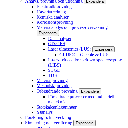
Analys, provning och utredning
Expandera
Elektronikprovning
Haveriutredning
Kemiska analyser
Korrosionsprovning
Materialanalys och processövervakning
Expandera
Dataanalyser
GD-OES
Laser ultrasonics (LUS)
Expandera
GLUS® − Gleeble & LUS
Laser-induced breakdown spectroscpopy
(LIBS)
SCGD
TDS
Materialprovning
Mekanisk provning
Oförstörande provning
Expandera
Förbättrade processer med industriell
mätteknik
Storskaleanläggningar
Ytanalys
Forskning och utveckling
Simulering och verifiering
Expandera