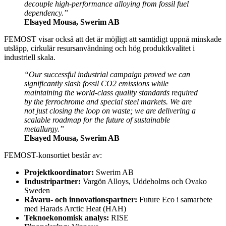
decouple high-performance alloying from fossil fuel
dependency.”
Elsayed Mousa, Swerim AB
FEMOST visar också att det är möjligt att samtidigt uppnå minskade
utsläpp, cirkulär resursanvändning och hög produktkvalitet i
industriell skala.
“Our successful industrial campaign proved we can
significantly slash fossil CO2 emissions while
maintaining the world-class quality standards required
by the ferrochrome and special steel markets. We are
not just closing the loop on waste; we are delivering a
scalable roadmap for the future of sustainable
metallurgy.”
Elsayed Mousa, Swerim AB
FEMOST-konsortiet består av:
Projektkoordinator:
Swerim AB
Industripartner:
Vargön Alloys, Uddeholms och Ovako
Sweden
Råvaru- och innovationspartner:
Future Eco i samarbete
med Harads Arctic Heat (HAH)
Teknoekonomisk analys:
RISE