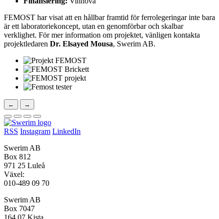
Finansiering:
Vinnova
FEMOST har visat att en hållbar framtid för ferrolegeringar inte bara
är ett laboratoriekoncept, utan en genomförbar och skalbar
verklighet. För mer information om projektet, vänligen kontakta
projektledaren
Dr. Elsayed Mousa
, Swerim AB.
←
→
RSS
Instagram
LinkedIn
Swerim AB
Box 812
971 25 Luleå
Växel:
010-489 09 70
Swerim AB
Box 7047
164 07 Kista