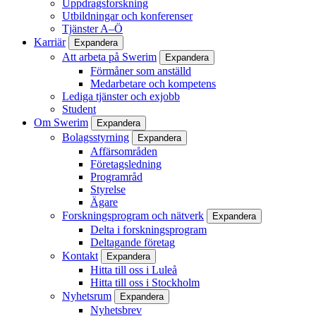
Uppdragsforskning
Utbildningar och konferenser
Tjänster A–Ö
Karriär
Expandera
Att arbeta på Swerim
Expandera
Förmåner som anställd
Medarbetare och kompetens
Lediga tjänster och exjobb
Student
Om Swerim
Expandera
Bolagsstyrning
Expandera
Affärsområden
Företagsledning
Programråd
Styrelse
Ägare
Forskningsprogram och nätverk
Expandera
Delta i forskningsprogram
Deltagande företag
Kontakt
Expandera
Hitta till oss i Luleå
Hitta till oss i Stockholm
Nyhetsrum
Expandera
Nyhetsbrev