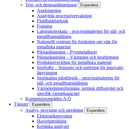
Test- och demoanläggningar
Expandera
Agglomering
Analytisk processövervakning
Fluidbäddsteknik
Fogning
Laboratorieskala – processimulering för stål- och
metallframställning
Nationellt centrum för forskning om väte för
metalliska material
Pilotanläggning – Pyrometallurgi
Pilotanläggning – Värmning och bearbetning
Produktutveckling för metalliska material
SenSoRe – Sensorer och sortering för innovativ
återvinning
Storskaliga pilotförsök – processimulering för
stål- och metallframställning
Värmeledningsförmåga, termisk diffusivitet och
specifik värmekapacitet
Kompetensområden A-Ö
Tjänster
Expandera
Analys, provning och utredning
Expandera
Elektronikprovning
Haveriutredning
Kemiska analyser