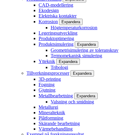
CAD-modellering
Ekodesign
Elektriska kontakter
Korrosion
Expandera
Högtemperaturkorrosion
Legeringsutveckling
Produktoptimering
Produktsimulering
Expandera
Geometrisimulering av toleranskrav
Termomekanisk simulering
Ytteknik
Expandera
Tribologi
Tillverkningsprocesser
Expandera
3D-printing
Fogning
Gjutning
Metallbearbetning
Expandera
Valsning och smidning
Metallurgi
Mineralteknik
Plåtformning
Skärande bearbetning
Värmebehandling
Exempel på forskningsresultat