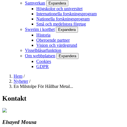
Samverkan
Expandera
Högskolor och universitet
Internationella forskningsprogram
Nationella forskningsprogram
Små och medelstora företag
Swerim i korthet
Expandera
Historia
Oberoende partner
Vision och värdegrund
Visselblåsarfunktion
Om webbplatsen
Expandera
Cookies
GDPR
Hem
/
Nyheter
/
Länkstig
En Milstolpe För Hållbar Metal...
Kontakt
Elsayed Mousa