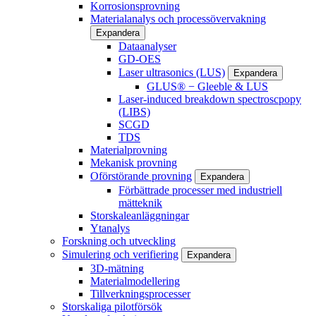
Korrosionsprovning
Materialanalys och processövervakning
Expandera
Dataanalyser
GD-OES
Laser ultrasonics (LUS)
Expandera
GLUS® − Gleeble & LUS
Laser-induced breakdown spectroscpopy
(LIBS)
SCGD
TDS
Materialprovning
Mekanisk provning
Oförstörande provning
Expandera
Förbättrade processer med industriell
mätteknik
Storskaleanläggningar
Ytanalys
Forskning och utveckling
Simulering och verifiering
Expandera
3D-mätning
Materialmodellering
Tillverkningsprocesser
Storskaliga pilotförsök