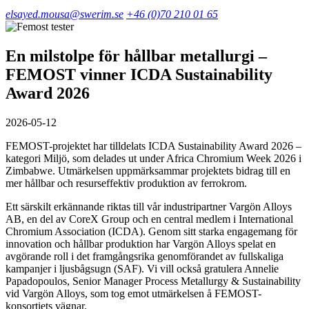
elsayed.mousa@swerim.se
+46 (0)70 210 01 65
En milstolpe för hållbar metallurgi –
FEMOST vinner ICDA Sustainability
Award 2026
2026-05-12
FEMOST-projektet har tilldelats ICDA Sustainability Award 2026 –
kategori Miljö, som delades ut under Africa Chromium Week 2026 i
Zimbabwe. Utmärkelsen uppmärksammar projektets bidrag till en
mer hållbar och resurseffektiv produktion av ferrokrom.
Ett särskilt erkännande riktas till vår industripartner Vargön Alloys
AB, en del av CoreX Group och en central medlem i International
Chromium Association (ICDA). Genom sitt starka engagemang för
innovation och hållbar produktion har Vargön Alloys spelat en
avgörande roll i det framgångsrika genomförandet av fullskaliga
kampanjer i ljusbågsugn (SAF). Vi vill också gratulera Annelie
Papadopoulos, Senior Manager Process Metallurgy & Sustainability
vid Vargön Alloys, som tog emot utmärkelsen å FEMOST-
konsortiets vägnar.