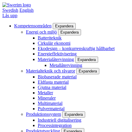
Hoppa
till
Swedish
English
huvudinnehåll
Lås upp
Kompetensområden
Expandera
Huvudmeny
Energi och miljö
Expandera
Batteriteknik
Cirkulär ekonomi
Ekodesign – konkurrenskraftig hållbarhet
Energieffektivisering
Materialåtervinning
Expandera
Metallåtervinning
Materialteknik och råvaror
Expandera
Biobaserade material
Eldfasta material
Gjutna material
Metaller
Mineraler
Multimaterial
Pulvermaterial
Produktionssystem
Expandera
Industriell digitalisering
Processintegration
Produktutveckling
Expandera