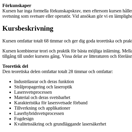
Förkunskaper
Kursen har inga formella förkunskapskrav, men eftersom kursen hålle
svetsning som svetsare eller operatör. Vid ansökan gör vi en lämpligh
Kursbeskrivning
Kursen omfattar totalt 68 timmar och ger dig goda teoretiska och pra
Kursen kombinerar teori och praktik för bästa möjliga inlärning. Mella
tillgång till under kursens gång. Vissa delar av litteraturen och före
Teoretisk del
Den teoretiska delen omfattar totalt 28 timmar och omfattar:
Industrilasrar och deras funktion
Strålpropagering och laseroptik
Lasersvetsprocessen
Material och deras svetsbarhet
Karakteristika för lasersvetsade förband
Tillverkning och applikationer
Laserhybridsvetsprocessen
Fogdesign
Kvalitetssäkring och grundläggande lasersäkerhet