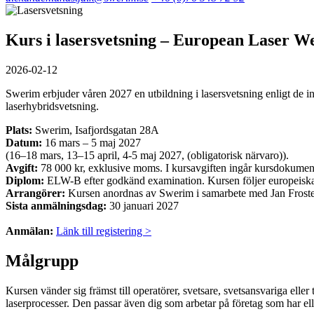
Kurs i lasersvetsning – European Laser W
2026-02-12
Swerim erbjuder våren 2027 en utbildning i lasersvetsning enligt de i
laserhybridsvetsning.
Plats:
Swerim, Isafjordsgatan 28A
Datum:
16 mars – 5 maj 2027
(16–18 mars, 13–15 april, 4-5 maj 2027, (obligatorisk närvaro)).
Avgift:
78 000 kr, exklusive moms. I kursavgiften ingår kursdokument
Diplom:
ELW-B efter godkänd examination. Kursen följer europeiska r
Arrangörer:
Kursen anordnas av Swerim i samarbete med Jan Froste
Sista anmälningsdag:
30 januari 2027
Anmälan:
Länk till registering >
Målgrupp
Kursen vänder sig främst till operatörer, svetsare, svetsansvariga elle
laserprocesser. Den passar även dig som arbetar på företag som har ell