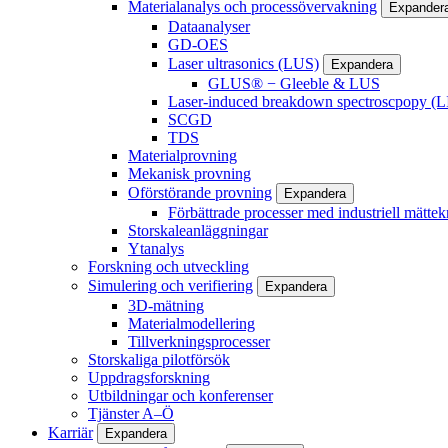
Materialanalys och processövervakning
Expander
Dataanalyser
GD-OES
Laser ultrasonics (LUS)
Expandera
GLUS® − Gleeble & LUS
Laser-induced breakdown spectroscpopy (L
SCGD
TDS
Materialprovning
Mekanisk provning
Oförstörande provning
Expandera
Förbättrade processer med industriell mättek
Storskaleanläggningar
Ytanalys
Forskning och utveckling
Simulering och verifiering
Expandera
3D-mätning
Materialmodellering
Tillverkningsprocesser
Storskaliga pilotförsök
Uppdragsforskning
Utbildningar och konferenser
Tjänster A–Ö
Karriär
Expandera