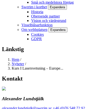
Små och medelstora företag
Swerim i korthet
Expandera
Historia
Oberoende partner
Vision och värdegrund
Visselblåsarfunktion
Om webbplatsen
Expandera
Cookies
GDPR
Länkstig
Hem
/
Nyheter
/
Kurs I Lasersvetsning – Europe...
Kontakt
Alexander Lundstjälk
alexander.lundstjalk@swerim.se
+46 (0)76 548 72 92