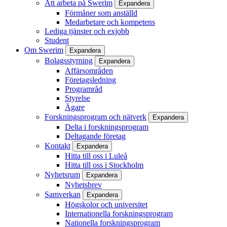
Att arbeta på Swerim
Expandera
Förmåner som anställd
Medarbetare och kompetens
Lediga tjänster och exjobb
Student
Om Swerim
Expandera
Bolagsstyrning
Expandera
Affärsområden
Företagsledning
Programråd
Styrelse
Ägare
Forskningsprogram och nätverk
Expandera
Delta i forskningsprogram
Deltagande företag
Kontakt
Expandera
Hitta till oss i Luleå
Hitta till oss i Stockholm
Nyhetsrum
Expandera
Nyhetsbrev
Samverkan
Expandera
Högskolor och universitet
Internationella forskningsprogram
Nationella forskningsprogram