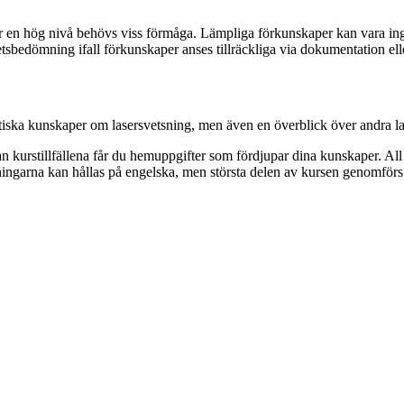
r en hög nivå behövs viss förmåga. Lämpliga förkunskaper kan vara ing
etsbedömning ifall förkunskaper anses tillräckliga via dokumentation e
ktiska kunskaper om lasersvetsning, men även en överblick över andra l
n kurstillfällena får du hemuppgifter som fördjupar dina kunskaper. All 
läsningarna kan hållas på engelska, men största delen av kursen genomför