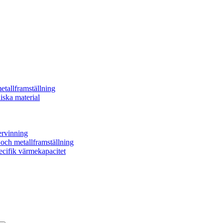
etallframställning
iska material
ervinning
- och metallframställning
ecifik värmekapacitet