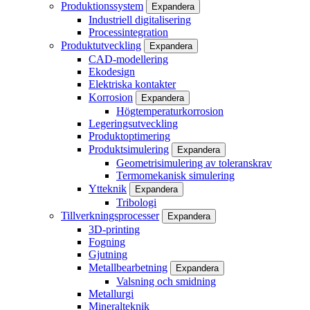
Produktionssystem
Expandera
Industriell digitalisering
Processintegration
Produktutveckling
Expandera
CAD-modellering
Ekodesign
Elektriska kontakter
Korrosion
Expandera
Högtemperaturkorrosion
Legeringsutveckling
Produktoptimering
Produktsimulering
Expandera
Geometrisimulering av toleranskrav
Termomekanisk simulering
Ytteknik
Expandera
Tribologi
Tillverkningsprocesser
Expandera
3D-printing
Fogning
Gjutning
Metallbearbetning
Expandera
Valsning och smidning
Metallurgi
Mineralteknik