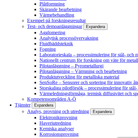
Plåtformning
Skärande bearbetning
Värmebehandling
Exempel på forskningsresultat
Test- och demoanläggningar
Expandera
Agglomering
Analytisk processövervakning
Fluidbäddsteknik
Fogning
Laboratorieskala – processimulering för stål- och m
Nationellt centrum för forskning om väte för metall
Pilotanläggning – Pyrometallurgi
Pilotanläggning – Värmning och bearbetning
Produktutveckling för metalliska material
SenSoRe – Sensorer och sortering för innovativ åt
Storskaliga pilotförsök – processimulering för stål
Värmeledningsförmåga, termisk diffusivitet och sp
Kompetensområden A-Ö
Tjänster
Expandera
Analys, provning och utredning
Expandera
Elektronikprovning
Haveriutredning
Kemiska analyser
Korrosionsprovning