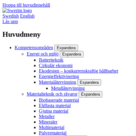
Hoppa till huvudinnehåll
Swedish
English
Lås upp
Huvudmeny
Kompetensområden
Expandera
Energi och miljö
Expandera
Batteriteknik
Cirkulär ekonomi
Ekodesign – konkurrenskraftig hållbarhet
Energieffektivisering
Materialåtervinning
Expandera
Metallåtervinning
Materialteknik och råvaror
Expandera
Biobaserade material
Eldfasta material
Gjutna material
Metaller
Mineraler
Multimaterial
Pulvermaterial