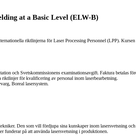
elding at a Basic Level (ELW-B)
nternationella riktlinjerna för Laser Processing Personnel (LPP). Kurs
ation och Svetskommissionens examinationsavgift. Faktura betalas före
iktlinjer för kvalificering av personal inom laserbearbetning.
varg, Boreal lasersystem.
r tekniker. Den som vill fördjupa sina kunskaper inom lasersvetsning och
er funderar på att använda lasersvetsning i produktionen.